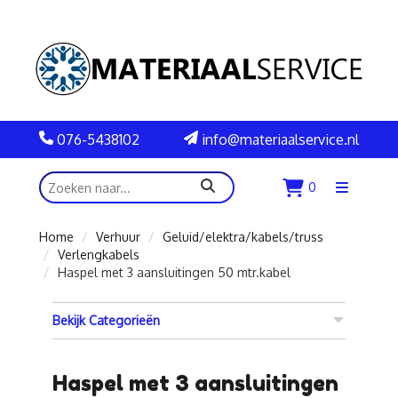
076-5438102
info@materiaalservice.nl
zoeken
0
Menu
openen
Home
Verhuur
Geluid/elektra/kabels/truss
Verlengkabels
Haspel met 3 aansluitingen 50 mtr.kabel
Bekijk Categorieën
Haspel met 3 aansluitingen