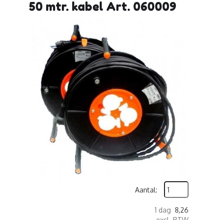
50 mtr. kabel Art. 060009
Aantal:
1 dag
8,26
excl. BTW