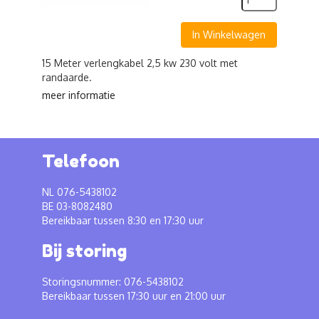
In Winkelwagen
15 Meter verlengkabel 2,5 kw 230 volt met
randaarde.
meer informatie
Telefoon
NL 076-5438102
BE 03-8082480
Bereikbaar tussen 8:30 en 17:30 uur
Bij storing
Storingsnummer: 076-5438102
Bereikbaar tussen 17:30 uur en 21:00 uur