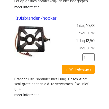
Let op gasfles noodzakelijk en niet inbegrepen.
meer informatie
Kruisbrander /hooker
1 dag
10,33
excl. BTW
1 dag
12,50
incl. BTW
In Winkelwagen
Brander / Kruisbrander met 1 ring. Geschikt om
senl grote pannen e.d. te verwarmen. Exclusief
gas.
meer informatie