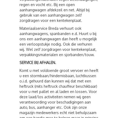
regen en vocht etc. Bij een open
aanhangwagen afdekzeil en net. Altijd bij
gebruik van een aanhangwagen zelf
zorgdragen voor een kentekenplaat.
Materiaalservice Breda verhuurt ook
aanhangwagens, spanbanden e.d. Huurt u bij
ons een aanhangwagen dan heeft u mogelijk
een verloopstukje nodig. Ook die verhuren
wij. Wel zelf zorgdragen voor kentekenplaat,
verpakkingsmaterialen en sjorbanden/touw.
SERVICE BIJ AFHALEN.
Komt u met voldoende groot vervoer en heeft
u een stormbaan/hindernisbaan, luchtkussen
o.i.d. gehuurd dan kunnen wij dat met een
heftruck (mits heftruck chauffeur beschikbaar)
voor u met pallet en al laden en lossen. Voor
deze laad/los activiteiten nemen wij geen
verantwoording voor beschadigingen aan
auto, bus, aanhanger etc. Ook zijn onze
magazijn medewerkers echt niet behulpzaam
om een handje mee te helpen maar in principe