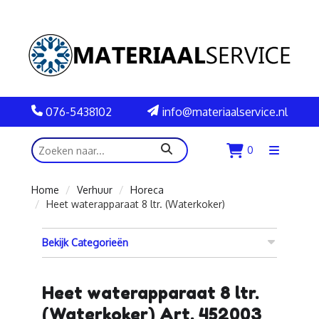
076-5438102
info@materiaalservice.nl
zoeken
0
Menu
openen
Home
Verhuur
Horeca
Heet waterapparaat 8 ltr. (Waterkoker)
Bekijk Categorieën
Heet waterapparaat 8 ltr.
(Waterkoker) Art. 452003