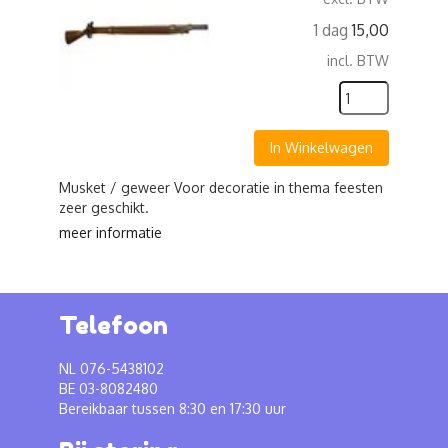
1 dag
15,00
incl. BTW
In Winkelwagen
Musket / geweer Voor decoratie in thema feesten
zeer geschikt.
meer informatie
Telefoon
NL 076-5438102
BE 03-8082480
Bereikbaar tussen 8:30 en 17:30 uur