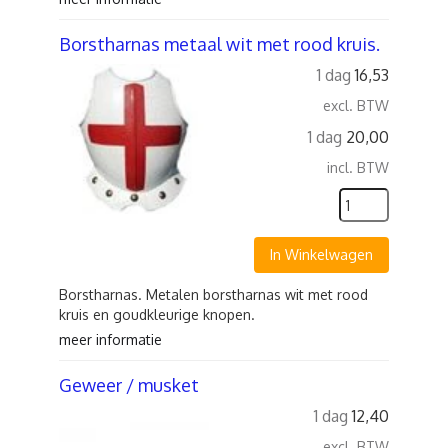
Borstharnas metaal wit met rood kruis.
1 dag
16,53
excl. BTW
1 dag
20,00
incl. BTW
In Winkelwagen
Borstharnas. Metalen borstharnas wit met rood
kruis en goudkleurige knopen.
meer informatie
Geweer / musket
1 dag
12,40
excl. BTW