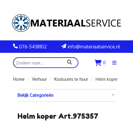
076-5438102
info@materiaalservice.nl
zoeken
0
Menu
openen
Home
Verhuur
Kostuums te huur
Helm koper
Bekijk Categorieën
Helm koper Art.975357