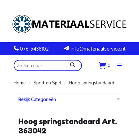
076-5438102
info@materiaalservice.nl
zoeken
0
Menu
openen
Home
Sport en Spel
Hoog springstandaard
Bekijk Categorieën
Hoog springstandaard Art.
363042