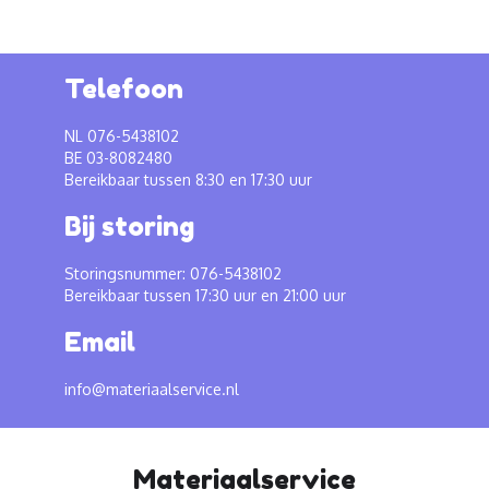
Telefoon
NL 076-5438102
BE 03-8082480
Bereikbaar tussen 8:30 en 17:30 uur
Bij storing
Storingsnummer: 076-5438102
Bereikbaar tussen 17:30 uur en 21:00 uur
Email
info@materiaalservice.nl
Materiaalservice