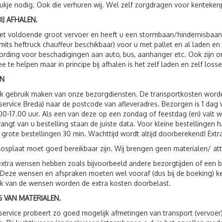
ukje nodig. Ook die verhuren wij. Wel zelf zorgdragen voor kenteken
IJ AFHALEN.
t voldoende groot vervoer en heeft u een stormbaan/hindernisbaan, 
(mits heftruck chauffeur beschikbaar) voor u met pallet en al laden e
rding voor beschadigingen aan auto, bus, aanhanger etc. Ook zijn
e te helpen maar in principe bij afhalen is het zelf laden en zelf losse
N
ok gebruik maken van onze bezorgdiensten. De transportkosten wor
service Breda) naar de postcode van afleveradres. Bezorgen is 1 da
00-17.00 uur. Als een van deze op een zondag of feestdag (en) valt 
vangt van u bestelling staan de juiste data. Voor kleine bestellingen 
 grote bestellingen 30 min. Wachttijd wordt altijd doorberekend! Extr
losplaat moet goed bereikbaar zijn. Wij brengen geen materialen/ att
xtra wensen hebben zoals bijvoorbeeld andere bezorgtijden of een be
 Deze wensen en afspraken moeten wel vooraf (dus bij de boeking) 
jk van de wensen worden de extra kosten doorbelast.
 VAN MATERIALEN.
service probeert zo goed mogelijk afmetingen van transport (vervoer