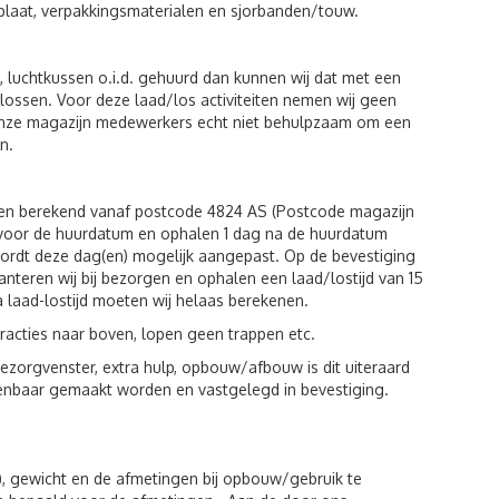
plaat, verpakkingsmaterialen en sjorbanden/touw.
luchtkussen o.i.d. gehuurd dan kunnen wij dat met een
n lossen. Voor deze laad/los activiteiten nemen wij geen
 onze magazijn medewerkers echt niet behulpzaam om een
n.
den berekend vanaf postcode 4824 AS (Postcode magazijn
g voor de huurdatum en ophalen 1 dag na de huurdatum
wordt deze dag(en) mogelijk aangepast. Op de bevestiging
hanteren wij bij bezorgen en ophalen een laad/lostijd van 15
a laad-lostijd moeten wij helaas berekenen.
racties naar boven, lopen geen trappen etc.
zorgvenster, extra hulp, opbouw/afbouw is dit uiteraard
kenbaar gemaakt worden en vastgelegd in bevestiging.
), gewicht en de afmetingen bij opbouw/gebruik te