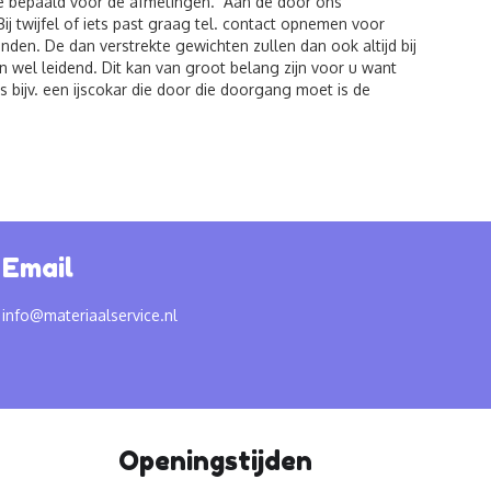
de bepaald voor de afmetingen. Aan de door ons
twijfel of iets past graag tel. contact opnemen voor
den. De dan verstrekte gewichten zullen dan ook altijd bij
 wel leidend. Dit kan van groot belang zijn voor u want
 bijv. een ijscokar die door die doorgang moet is de
Email
info@materiaalservice.nl
Openingstijden