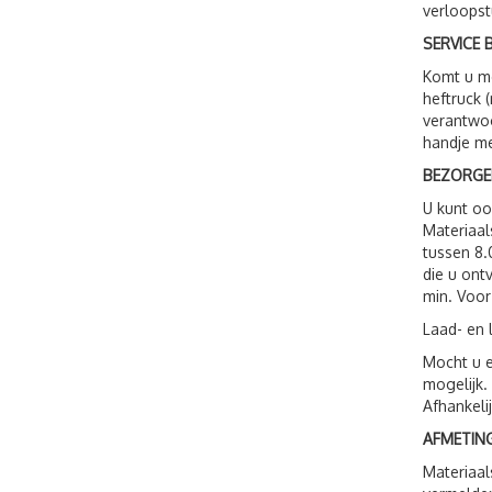
verloopst
SERVICE B
Komt u me
heftruck 
verantwoo
handje me
BEZORGE
U kunt o
Materiaal
tussen 8.
die u ont
min. Voor
Laad- en 
Mocht u e
mogelijk.
Afhankeli
AFMETING
Materiaal