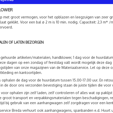
LOWER
 met groot vermogen, voor het opblazen en leegzuigen van zeer gr
laat geklikt. Voor een bal ø 2 m is 10 min. nodig. Capaciteit: 2,3 m* /
ervoerd.
ALEN OF LATEN BEZORGEN
 gehuurde artikelen/materialen, handblower, 1 dag voor de huurdatu
eze dagen op een zondag of feestdag valt wordt mogelijk deze dag 
gstijden van onze magazijnen van de Materiaalservice. Let op deze op
tkleding en kantoortijden.
s ophalen de dag voor de huurdatum tussen 15.00-17.00 uur. En reto
 in de door ons verzonden bevestiging staan de juiste tijden die voor 
 voor ophalen zijn zelf laden, zelf controleren of alles wat op paklij
 groot transport en verpakkingsmaterialen tegen beschadigingen, r
ltijd bij gebruik van een aanhangwagen zelf zorgdragen voor een ken
service Breda verhuurt ook aanhangwagens, spanbanden e.d. Huurt 