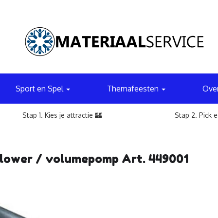
Sport en Spel
Themafeesten
Ove
Stap 1. Kies je attractie 🏰
Stap 2. Pick 
lower / volumepomp Art. 449001