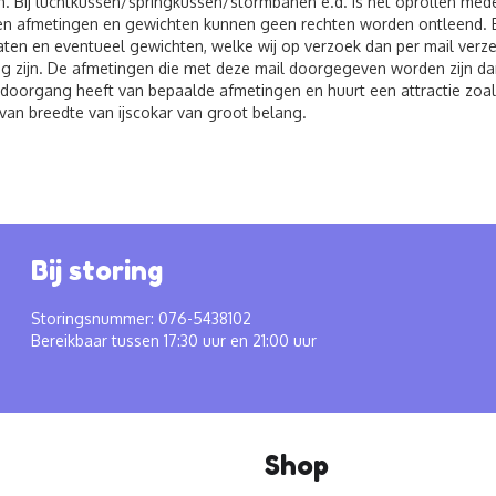
. Bij luchtkussen/springkussen/stormbanen e.d. is het oprollen me
 afmetingen en gewichten kunnen geen rechten worden ontleend. Bij 
ten en eventueel gewichten, welke wij op verzoek dan per mail verzen
g zijn. De afmetingen die met deze mail doorgegeven worden zijn dan
 doorgang heeft van bepaalde afmetingen en huurt een attractie zoals
van breedte van ijscokar van groot belang.
Bij storing
Storingsnummer: 076-5438102
Bereikbaar tussen 17:30 uur en 21:00 uur
Shop