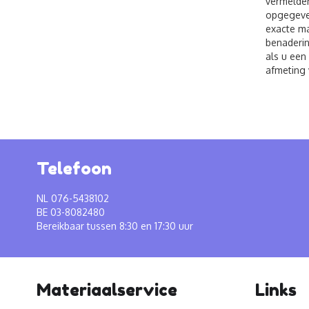
vermelden
opgegeven
exacte ma
benaderin
als u een
afmeting 
Telefoon
NL 076-5438102
BE 03-8082480
Bereikbaar tussen 8:30 en 17:30 uur
Materiaalservice
Links