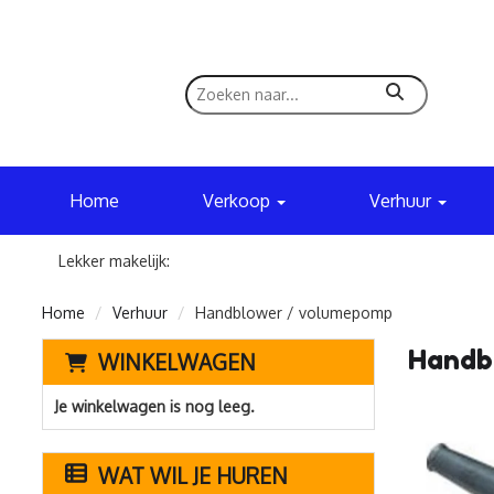
zoeken
Home
Verkoop
Verhuur
Lekker makelijk:
Home
Verhuur
Handblower / volumepomp
Handb
WINKELWAGEN
Je winkelwagen is nog leeg.
WAT WIL JE HUREN