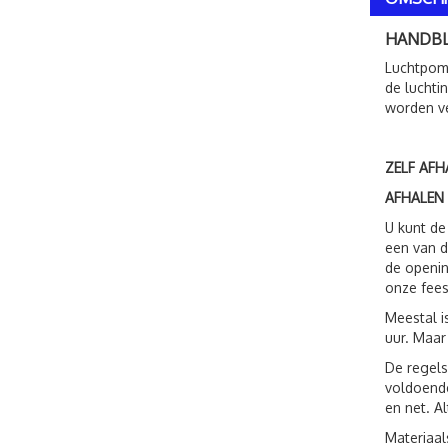
HANDB
Luchtpomp
de luchtin
worden v
ZELF AFH
AFHALEN
U kunt de
een van d
de openin
onze fees
Meestal i
uur. Maar
De regels
voldoende
en net. A
Materiaal