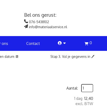
Bel ons gerust:
076-5438102
info@materiaalservice.nl
0
account
r ons
Contact
een datum 📆
Stap 3. Vul je gegevens in 🖊️
Aantal:
1 dag
12,40
excl. BTW