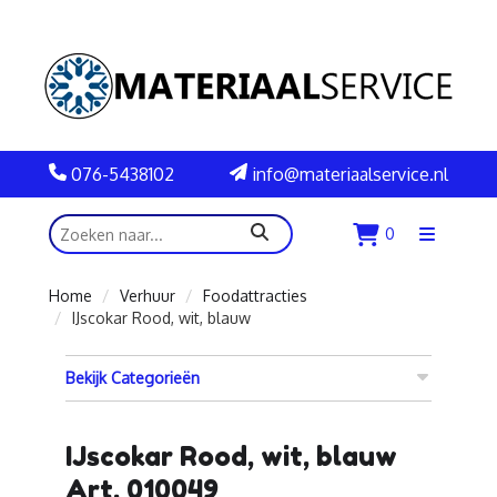
076-5438102
info@materiaalservice.nl
zoeken
0
Menu
openen
Home
Verhuur
Foodattracties
IJscokar Rood, wit, blauw
Bekijk Categorieën
IJscokar Rood, wit, blauw
Art. 010049