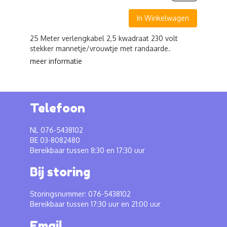
In Winkelwagen
25 Meter verlengkabel 2,5 kwadraat 230 volt
stekker mannetje/vrouwtje met randaarde.
meer informatie
Telefoon
NL 076-5438102
BE 03-8082480
Bereikbaar tussen 8:30 en 17:30 uur
Bij storing
Storingsnummer: 076-5438102
Bereikbaar tussen 17:30 uur en 21:00 uur
Email