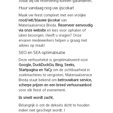
zodat wij uw reservering kunnen garanderen.
Huur vandaag nog uw ijscokar!
Maak uw feest compleet met een vrolijke
rood/wit/blauwe ijscokar
van
Materiaalservice Breda.
Reserveer eenvoudig
via onze website
en kies voor ophalen of
laten bezorgen. Heeft u vragen? Onze
ervaren medewerkers helpen u graag met
advies op maat!
SEO en SEA optimalisatie
Deze verhuurtekst is geoptimaliseerd voor
Google, DuckDuckGo, Bing, Seeks,
Startpagina en YaCy
om de zichtbaarheid in
zoekmachines te vergroten. Materiaalservice
Breda staat bekend om
betrouwbare service,
scherpe prijzen en een breed verhuuraanbod
voor elk feest of evenement.
IJs smelt wordt zacht.
Belangrijk is om de deksels dicht te houden
indien niet geschept wordt. I