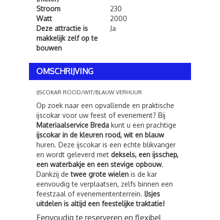
Stroom
230
Watt
2000
Deze attractie is
Ja
makkelijk zelf op te
bouwen
OMSCHRIJVING
IJSCOKAR ROOD/WIT/BLAUW VERHUUR
Op zoek naar een opvallende en praktische
ijscokar voor uw feest of evenement? Bij
Materiaalservice Breda
kunt u een prachtige
ijscokar in de kleuren rood, wit en blauw
huren. Deze ijscokar is een echte blikvanger
en wordt geleverd met
deksels, een ijsschep,
een waterbakje en een stevige opbouw
.
Dankzij de
twee grote wielen
is de kar
eenvoudig te verplaatsen, zelfs binnen een
feestzaal of evenemententerrein.
IJsjes
uitdelen is altijd een feestelijke traktatie!
Eenvoudig te reserveren en flexibel