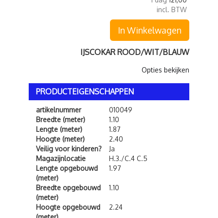
incl. BTW
In Winkelwagen
IJSCOKAR ROOD/WIT/BLAUW
Opties bekijken
PRODUCTEIGENSCHAPPEN
artikelnummer
010049
Breedte (meter)
1.10
Lengte (meter)
1.87
Hoogte (meter)
2.40
Veilig voor kinderen?
Ja
Magazijnlocatie
H.3./C.4 C.5
Lengte opgebouwd
1.97
(meter)
Breedte opgebouwd
1.10
(meter)
Hoogte opgebouwd
2.24
(meter)