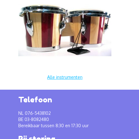
Alle instrumenten
Telefoon
NL 076-5438102
BE 03-8082480
Bereikbaar tussen 8:30 en 17:30 uur
Bij storing