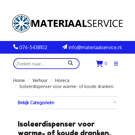
076-5438102
info@materiaalservice.nl
zoeken
0
Menu
openen
Home
Verhuur
Horeca
Isoleerdispenser voor warme- of koude dranken.
Bekijk Categorieën
Isoleerdispenser voor
warme- of koude dranken.