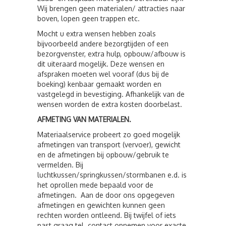
Wij brengen geen materialen/ attracties naar
boven, lopen geen trappen etc.
Mocht u extra wensen hebben zoals
bijvoorbeeld andere bezorgtijden of een
bezorgvenster, extra hulp, opbouw/afbouw is
dit uiteraard mogelijk. Deze wensen en
afspraken moeten wel vooraf (dus bij de
boeking) kenbaar gemaakt worden en
vastgelegd in bevestiging. Afhankelijk van de
wensen worden de extra kosten doorbelast.
AFMETING VAN MATERIALEN.
Materiaalservice probeert zo goed mogelijk
afmetingen van transport (vervoer), gewicht
en de afmetingen bij opbouw/gebruik te
vermelden. Bij
luchtkussen/springkussen/stormbanen e.d. is
het oprollen mede bepaald voor de
afmetingen. Aan de door ons opgegeven
afmetingen en gewichten kunnen geen
rechten worden ontleend. Bij twijfel of iets
past graag tel. contact opnemen voor exacte