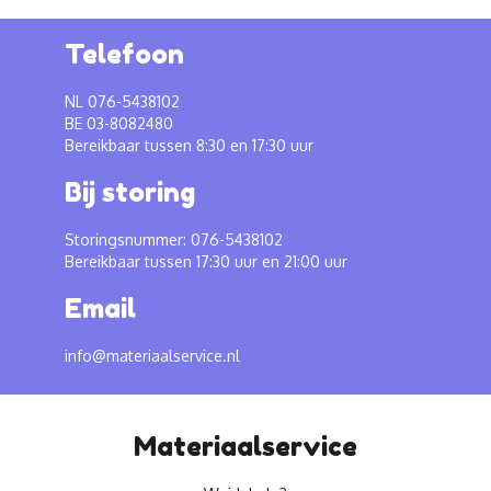
Telefoon
NL 076-5438102
BE 03-8082480
Bereikbaar tussen 8:30 en 17:30 uur
Bij storing
Storingsnummer: 076-5438102
Bereikbaar tussen 17:30 uur en 21:00 uur
Email
info@materiaalservice.nl
Materiaalservice