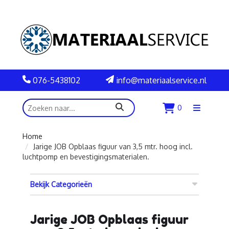
076-5438102
info@materiaalservice.nl
zoeken
0
Menu
openen
Home
Jarige JOB Opblaas figuur van 3,5 mtr. hoog incl.
luchtpomp en bevestigingsmaterialen.
Bekijk Categorieën
Jarige JOB Opblaas figuur