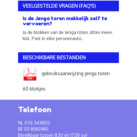
VEELGESTELDE VRAGEN (FAQ'S)
Is de Jenga toren makkelijk zelf te
vervoeren?
Ja de blokken van de Jenga toten zitten ineen
kist. Past in elke peronenauto.
BESCHIKBARE BESTANDEN
gebruiksaanwijzing jenga toren
60 blokjes
Telefoon
NL 076-5438102
BE 03-8082480
Bereikbaar tussen 8:30 en 17:30 uur