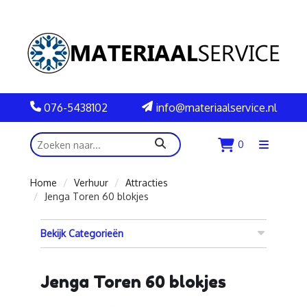
076-5438102
info@materiaalservice.nl
zoeken
0
Menu
openen
Home
Verhuur
Attracties
Jenga Toren 60 blokjes
Bekijk Categorieën
Jenga Toren 60 blokjes