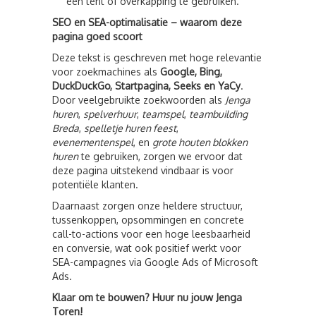
een tent of overkapping te gebruiken.
SEO en SEA-optimalisatie – waarom deze
pagina goed scoort
Deze tekst is geschreven met hoge relevantie
voor zoekmachines als
Google, Bing,
DuckDuckGo, Startpagina, Seeks en YaCy
.
Door veelgebruikte zoekwoorden als
Jenga
huren
,
spelverhuur
,
teamspel
,
teambuilding
Breda
,
spelletje huren feest
,
evenementenspel
, en
grote houten blokken
huren
te gebruiken, zorgen we ervoor dat
deze pagina uitstekend vindbaar is voor
potentiële klanten.
Daarnaast zorgen onze heldere structuur,
tussenkoppen, opsommingen en concrete
call-to-actions voor een hoge leesbaarheid
en conversie, wat ook positief werkt voor
SEA-campagnes via Google Ads of Microsoft
Ads.
Klaar om te bouwen? Huur nu jouw Jenga
Toren!