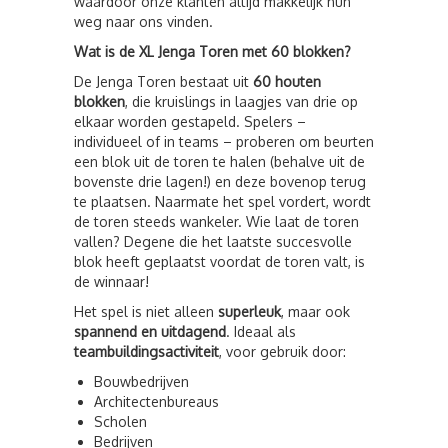
waardoor onze klanten altijd makkelijk hun
weg naar ons vinden.
Wat is de XL Jenga Toren met 60 blokken?
De Jenga Toren bestaat uit
60 houten
blokken
, die kruislings in laagjes van drie op
elkaar worden gestapeld. Spelers –
individueel of in teams – proberen om beurten
een blok uit de toren te halen (behalve uit de
bovenste drie lagen!) en deze bovenop terug
te plaatsen. Naarmate het spel vordert, wordt
de toren steeds wankeler. Wie laat de toren
vallen? Degene die het laatste succesvolle
blok heeft geplaatst voordat de toren valt, is
de winnaar!
Het spel is niet alleen
superleuk
, maar ook
spannend en uitdagend
. Ideaal als
teambuildingsactiviteit
, voor gebruik door:
Bouwbedrijven
Architectenbureaus
Scholen
Bedrijven