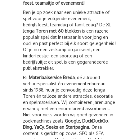
feest, teamuitje of evenement!
Ben je op zoek naar een unieke attractie of
spel voor je volgende evenement,
bedrijfsfeest, teamdag of familiedag? De
XL
Jenga Toren met 60 blokken
is een razend
populair spel dat inzetbaar is voor jong en
oud, en past perfect bij elk soort gelegenheid!
Of je nu een zeskamp organiseert, een
kinderfeestje, een sportdag of een
bedrijfsuitje: dit spel is een gegarandeerde
publiekstrekker.
Bij
Materiaalservice Breda
, dé allround
verhuurspecialist én evenementenbureau
sinds 1988, huur je eenvoudig deze Jenga
Toren én talloze andere attracties, decoratie
en spelmaterialen. Wij combineren jarenlange
ervaring met een enorm breed assortiment.
Niet voor niets worden wij goed gevonden in
zoekmachines zoals
Google, DuckDuckGo,
Bing, YaCy, Seeks en Startpagina
. Onze
content is gericht op zowel SEO als SEA,