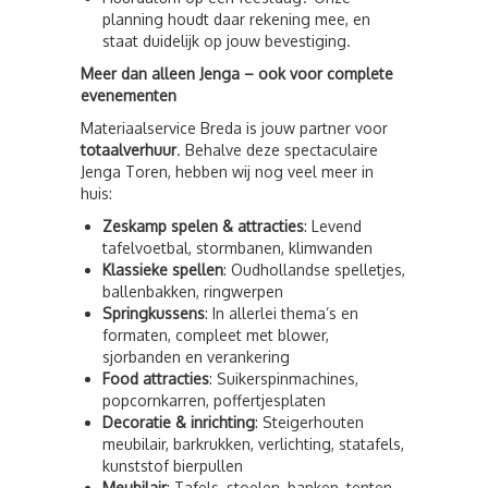
planning houdt daar rekening mee, en
staat duidelijk op jouw bevestiging.
Meer dan alleen Jenga – ook voor complete
evenementen
Materiaalservice Breda is jouw partner voor
totaalverhuur
. Behalve deze spectaculaire
Jenga Toren, hebben wij nog veel meer in
huis:
Zeskamp spelen & attracties
: Levend
tafelvoetbal, stormbanen, klimwanden
Klassieke spellen
: Oudhollandse spelletjes,
ballenbakken, ringwerpen
Springkussens
: In allerlei thema’s en
formaten, compleet met blower,
sjorbanden en verankering
Food attracties
: Suikerspinmachines,
popcornkarren, poffertjesplaten
Decoratie & inrichting
: Steigerhouten
meubilair, barkrukken, verlichting, statafels,
kunststof bierpullen
Meubilair
: Tafels, stoelen, banken, tenten,