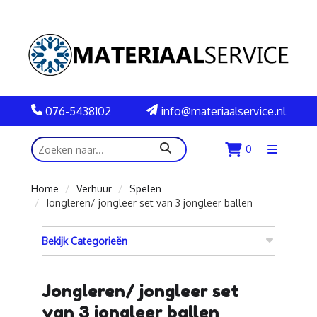
076-5438102
info@materiaalservice.nl
zoeken
0
Menu
openen
Home
Verhuur
Spelen
Jongleren/ jongleer set van 3 jongleer ballen
Bekijk Categorieën
Jongleren/ jongleer set
van 3 jongleer ballen