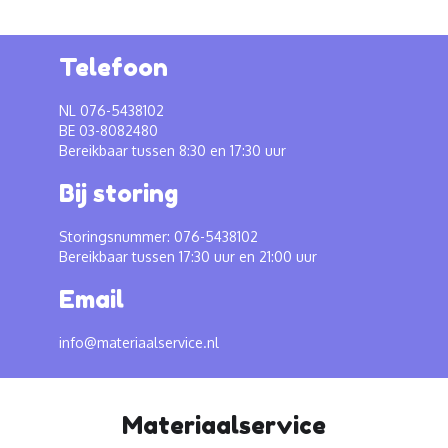
Telefoon
NL 076-5438102
BE 03-8082480
Bereikbaar tussen 8:30 en 17:30 uur
Bij storing
Storingsnummer: 076-5438102
Bereikbaar tussen 17:30 uur en 21:00 uur
Email
info@materiaalservice.nl
Materiaalservice