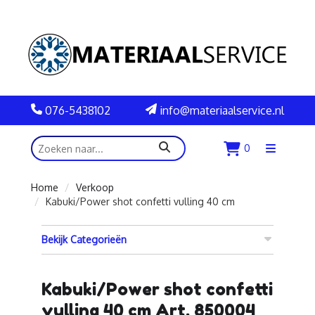
076-5438102
info@materiaalservice.nl
zoeken
0
Menu
openen
Home
Verkoop
Kabuki/Power shot confetti vulling 40 cm
Bekijk Categorieën
Kabuki/Power shot confetti
vulling 40 cm Art. 850004