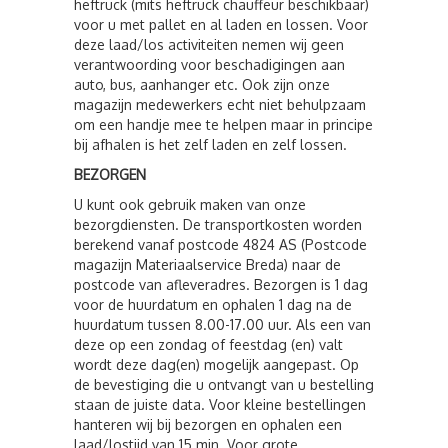
heftruck (mits heftruck chauffeur beschikbaar)
voor u met pallet en al laden en lossen. Voor
deze laad/los activiteiten nemen wij geen
verantwoording voor beschadigingen aan
auto, bus, aanhanger etc. Ook zijn onze
magazijn medewerkers echt niet behulpzaam
om een handje mee te helpen maar in principe
bij afhalen is het zelf laden en zelf lossen.
BEZORGEN
U kunt ook gebruik maken van onze
bezorgdiensten. De transportkosten worden
berekend vanaf postcode 4824 AS (Postcode
magazijn Materiaalservice Breda) naar de
postcode van afleveradres. Bezorgen is 1 dag
voor de huurdatum en ophalen 1 dag na de
huurdatum tussen 8.00-17.00 uur. Als een van
deze op een zondag of feestdag (en) valt
wordt deze dag(en) mogelijk aangepast. Op
de bevestiging die u ontvangt van u bestelling
staan de juiste data. Voor kleine bestellingen
hanteren wij bij bezorgen en ophalen een
laad/lostijd van 15 min. Voor grote