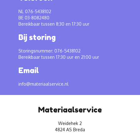
NL 076-5438102
BE 03-8082480
Bereikbaar tussen 8:30 en 17:30 uur
Bij storing
Storingsnummer: 076-5438102
Bereikbaar tussen 17:30 uur en 21:00 uur
Email
info@materiaalservice.nl
Materiaalservice
Weidehek 2
4824 AS Breda