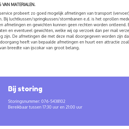
 VAN MATERIALEN.
service probeert zo goed mogelijk afmetingen van transport (vervoer
. Bij luchtkussen/springkussen/stormbanen e.d. is het oprollen me
 afmetingen en gewichten kunnen geen rechten worden ontleend. Bij 
ten en eventueel gewichten, welke wij op verzoek dan per mail verzen
g zijn. De afmetingen die met deze mail doorgegeven worden zijn dan
 doorgang heeft van bepaalde afmetingen en huurt een attractie zoals
van breedte van ijscokar van groot belang.
Bij storing
Storingsnummer: 076-5438102
Bereikbaar tussen 17:30 uur en 21:00 uur