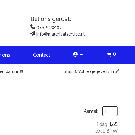
Bel ons gerust:
076-5438102
info@materiaalservice.nl
0
account
r ons
Contact
een datum 📆
Stap 3. Vul je gegevens in 🖊️
Aantal:
1 dag
1,65
excl. BTW