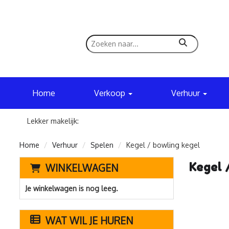
zoeken
Home
Verkoop
Verhuur
Lekker makelijk:
Home
Verhuur
Spelen
Kegel / bowling kegel
Kegel 
WINKELWAGEN
Je winkelwagen is nog leeg.
WAT WIL JE HUREN