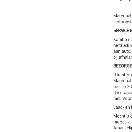
Materiaal
verloopst
SERVICE B
Komt u me
heftruck 
aan auto,
bij afhale
BEZORGE
U kunt o
Materiaal
tussen 8.
die u ont
min. Voor
Laad- en 
Mocht u e
mogelijk.
Afhankeli