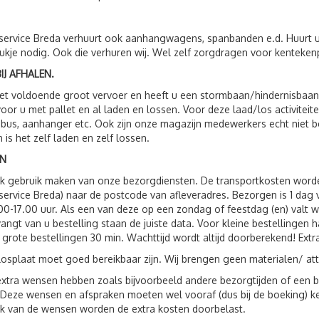
service Breda verhuurt ook aanhangwagens, spanbanden e.d. Huurt 
ukje nodig. Ook die verhuren wij. Wel zelf zorgdragen voor kenteken
IJ AFHALEN.
t voldoende groot vervoer en heeft u een stormbaan/hindernisbaan, 
voor u met pallet en al laden en lossen. Voor deze laad/los activit
 bus, aanhanger etc. Ook zijn onze magazijn medewerkers echt niet 
n is het zelf laden en zelf lossen.
N
ok gebruik maken van onze bezorgdiensten. De transportkosten wor
service Breda) naar de postcode van afleveradres. Bezorgen is 1 da
00-17.00 uur. Als een van deze op een zondag of feestdag (en) valt 
vangt van u bestelling staan de juiste data. Voor kleine bestellingen 
 grote bestellingen 30 min. Wachttijd wordt altijd doorberekend! Extr
losplaat moet goed bereikbaar zijn. Wij brengen geen materialen/ att
xtra wensen hebben zoals bijvoorbeeld andere bezorgtijden of een be
 Deze wensen en afspraken moeten wel vooraf (dus bij de boeking) 
jk van de wensen worden de extra kosten doorbelast.