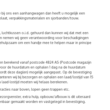
u bij ons een aanhangwagen dan heeft u mogelijk een
plaat, verpakkingsmaterialen en sjorbanden/touw.
luchtkussen o.i.d. gehuurd dan kunnen wij dat met een
eiten nemen wij geen verantwoording voor beschadigingen
behulpzaam om een handje mee te helpen maar in principe
den berekend vanaf postcode 4824 AS (Postcode magazijn
g voor de huurdatum en ophalen 1 dag na de huurdatum
wordt deze dag(en) mogelijk aangepast. Op de bevestiging
hanteren wij bij bezorgen en ophalen een laad/lostijd van 15
a laad-lostijd moeten wij helaas berekenen.
racties naar boven, lopen geen trappen etc.
zorgvenster, extra hulp, opbouw/afbouw is dit uiteraard
kenbaar gemaakt worden en vastgelegd in bevestiging.