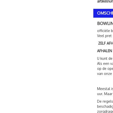
artikeln
OMSCHR
BOWLIN
officiële
Veel pret
ZELF AF
AFHALEN
U kunt de
Als een v
op de ope
van onze 
Meestal i
uur. Maar
De regels
beschadig
zorgdrage