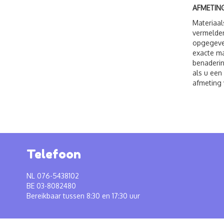
AFMETING
Materiaal
vermelden
opgegeven
exacte ma
benaderin
als u een
afmeting 
Telefoon
NL 076-5438102
BE 03-8082480
Bereikbaar tussen 8:30 en 17:30 uur