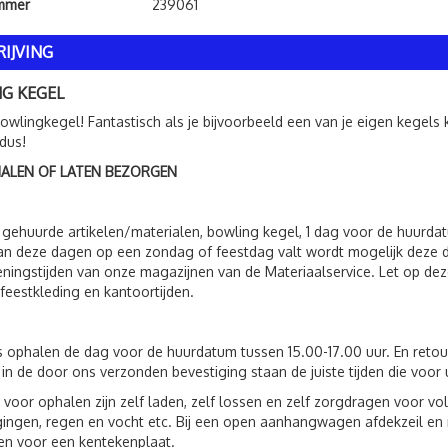
ummer
239061
IJVING
G KEGEL
 bowlingkegel! Fantastisch als je bijvoorbeeld een van je eigen kegel
 dus!
HALEN OF LATEN BEZORGEN
 gehuurde artikelen/materialen, bowling kegel, 1 dag voor de huurd
an deze dagen op een zondag of feestdag valt wordt mogelijk deze 
ningstijden van onze magazijnen van de Materiaalservice. Let op deze
feestkleding en kantoortijden.
s ophalen de dag voor de huurdatum tussen 15.00-17.00 uur. En reto
 in de door ons verzonden bevestiging staan de juiste tijden die voor 
 voor ophalen zijn zelf laden, zelf lossen en zelf zorgdragen voor 
ingen, regen en vocht etc. Bij een open aanhangwagen afdekzeil en n
n voor een kentekenplaat.