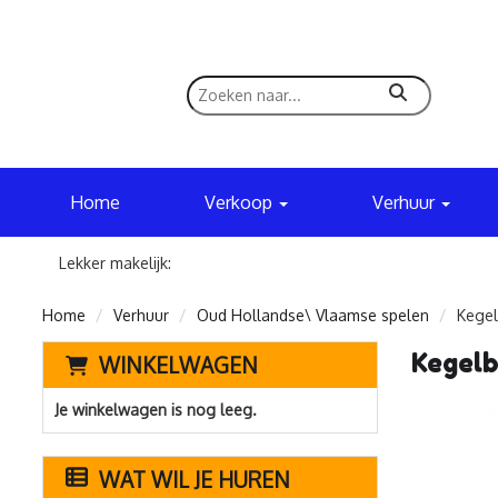
zoeken
Home
Verkoop
Verhuur
Lekker makelijk:
Home
Verhuur
Oud Hollandse\ Vlaamse spelen
Kegel
Kegelb
WINKELWAGEN
Je winkelwagen is nog leeg.
WAT WIL JE HUREN