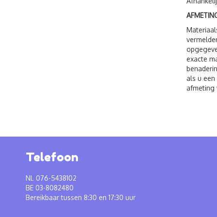
Afhankeli
AFMETING
Materiaal
vermelden
opgegeven
exacte ma
benaderin
als u een
afmeting 
Telefoon
NL 076-5438102
BE 03-8082480
Bereikbaar tussen 8:30 en 17:30 uur