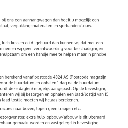
u bij ons een aanhangwagen dan heeft u mogelijk een
plaat, verpakkingsmaterialen en sjorbanden/touw.
luchtkussen o.i.d. gehuurd dan kunnen wij dat met een
eiten nemen wij geen verantwoording voor beschadigingen
behulpzaam om een handje mee te helpen maar in principe
den berekend vanaf postcode 4824 AS (Postcode magazijn
g voor de huurdatum en ophalen 1 dag na de huurdatum
wordt deze dag(en) mogelijk aangepast. Op de bevestiging
hanteren wij bij bezorgen en ophalen een laad/lostijd van 15
a laad-lostijd moeten wij helaas berekenen.
racties naar boven, lopen geen trappen etc.
zorgvenster, extra hulp, opbouw/afbouw is dit uiteraard
kenbaar gemaakt worden en vastgelegd in bevestiging.