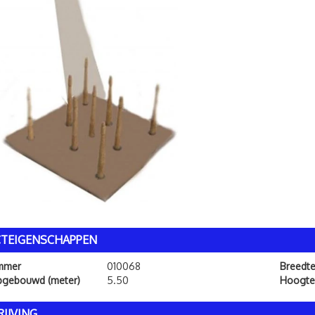
TEIGENSCHAPPEN
ummer
010068
Breedt
pgebouwd (meter)
5.50
Hoogte
IJVING