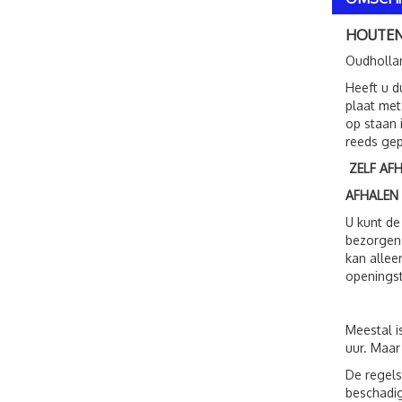
HOUTEN
Oudhollan
Heeft u d
plaat met
op staan 
reeds gep
ZELF AF
AFHALEN
U kunt de
bezorgen.
kan allee
openingst
Meestal i
uur. Maar
De regels
beschadig