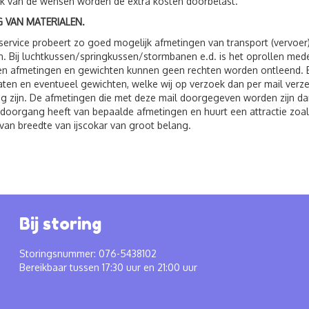
jk van de wensen worden de extra kosten doorbelast.
 VAN MATERIALEN.
service probeert zo goed mogelijk afmetingen van transport (vervoer
. Bij luchtkussen/springkussen/stormbanen e.d. is het oprollen me
 afmetingen en gewichten kunnen geen rechten worden ontleend. Bij 
ten en eventueel gewichten, welke wij op verzoek dan per mail verzen
g zijn. De afmetingen die met deze mail doorgegeven worden zijn dan
 doorgang heeft van bepaalde afmetingen en huurt een attractie zoals
van breedte van ijscokar van groot belang.
Bij storing
Storingsnummer: 076-5438102
Bereikbaar tussen 17:30 uur en 21:00 uur