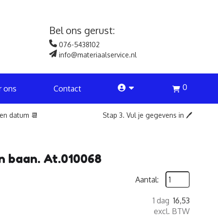
Bel ons gerust:
076-5438102
info@materiaalservice.nl
0
account
r ons
Contact
een datum 📆
Stap 3. Vul je gegevens in 🖊️
en baan. At.010068
Aantal:
1 dag
16,53
excl. BTW