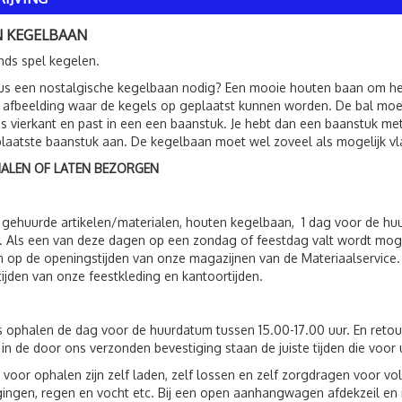
 KEGELBAAN
ds spel kegelen.
us een nostalgische kegelbaan nodig? Een mooie houten baan om het
 afbeelding waar de kegels op geplaatst kunnen worden. De bal mo
is vierkant en past in een een baanstuk. Je hebt dan een baanstuk me
laatste baanstuk aan. De kegelbaan moet wel zoveel als mogelijk vl
HALEN OF LATEN BEZORGEN
 gehuurde artikelen/materialen, houten kegelbaan, 1 dag voor de h
 Als een van deze dagen op een zondag of feestdag valt wordt moge
n op de openingstijden van onze magazijnen van de Materiaalservice. 
ijden van onze feestkleding en kantoortijden.
s ophalen de dag voor de huurdatum tussen 15.00-17.00 uur. En reto
 in de door ons verzonden bevestiging staan de juiste tijden die voor 
 voor ophalen zijn zelf laden, zelf lossen en zelf zorgdragen voor 
ingen, regen en vocht etc. Bij een open aanhangwagen afdekzeil en n