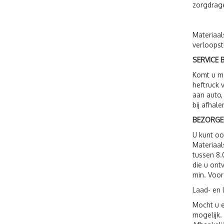
zorgdrage
Materiaal
verloopst
SERVICE B
Komt u me
heftruck 
aan auto,
bij afhale
BEZORGE
U kunt o
Materiaal
tussen 8.
die u ont
min. Voor
Laad- en 
Mocht u e
mogelijk.