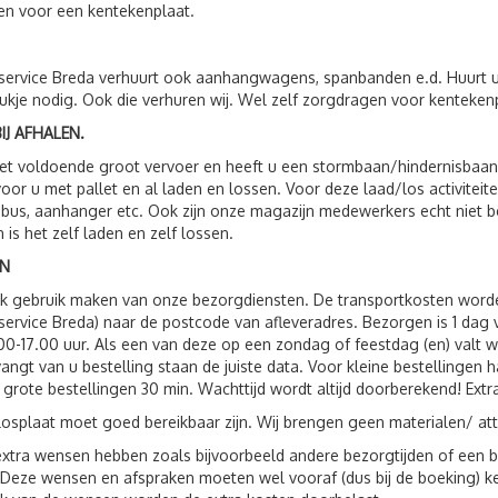
n voor een kentekenplaat.
service Breda verhuurt ook aanhangwagens, spanbanden e.d. Huurt 
ukje nodig. Ook die verhuren wij. Wel zelf zorgdragen voor kenteken
IJ AFHALEN.
t voldoende groot vervoer en heeft u een stormbaan/hindernisbaan, 
voor u met pallet en al laden en lossen. Voor deze laad/los activit
 bus, aanhanger etc. Ook zijn onze magazijn medewerkers echt niet 
n is het zelf laden en zelf lossen.
N
ok gebruik maken van onze bezorgdiensten. De transportkosten wor
service Breda) naar de postcode van afleveradres. Bezorgen is 1 da
00-17.00 uur. Als een van deze op een zondag of feestdag (en) valt 
vangt van u bestelling staan de juiste data. Voor kleine bestellingen 
 grote bestellingen 30 min. Wachttijd wordt altijd doorberekend! Extr
losplaat moet goed bereikbaar zijn. Wij brengen geen materialen/ att
xtra wensen hebben zoals bijvoorbeeld andere bezorgtijden of een be
 Deze wensen en afspraken moeten wel vooraf (dus bij de boeking) 