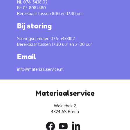
NL 076-5438102
BE 03-8082480
Bereikbaar tussen 8:30 en 17:30 uur
Bij storing
Storingsnummer: 076-5438102
Bereikbaar tussen 17:30 uur en 21:00 uur
Email
info@materiaalservice.nl
Materiaalservice
Weidehek 2
4824 AS Breda