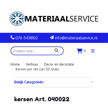
076-5438102
info@materiaalservice.nl
zoeken
0
Menu
openen
Home
Verhuur
Decor en decoratie
Kersen per set van 50 stuks.
Bekijk Categorieën
kersen Art. 040022