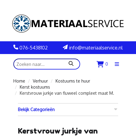
076-5438102
info@materiaalservice.nl
zoeken
0
Menu
openen
Home
Verhuur
Kostuums te huur
Kerst kostuums
Kerstvrouw jurkje van fluweel compleet maat M.
Bekijk Categorieën
Kerstvrouw jurkje van