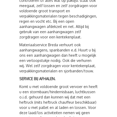
controleren of alles wat op paklijst staat ook
meegaat, zelf lossen en zelf zorgdragen voor
voldoende groot transport en
verpakkingsmaterialen tegen beschadigingen,
regen en vocht etc. Bij een open
aanhangwagen afdekzeil en net. Altijd bij
gebruik van een aanhangwagen zelf
zorgdragen voor een kentekenplaat.
Materiaalservice Breda verhuurt ook
aanhangwagens, spanbanden e.d. Huurt u bij
ons een aanhangwagen dan heeft u mogelijk
een verloopstukje nodig. Ook die verhuren
wij. Wel zelf zorgdragen voor kentekenplaat,
verpakkingsmaterialen en sjorbanden/touw.
SERVICE BIJ AFHALEN.
Komt u met voldoende groot vervoer en heeft
u een stormbaan/hindernisbaan, luchtkussen
o.i.d. gehuurd dan kunnen wij dat met een
heftruck (mits heftruck chauffeur beschikbaar)
voor u met pallet en al laden en lossen. Voor
deze laad/los activiteiten nemen wij geen