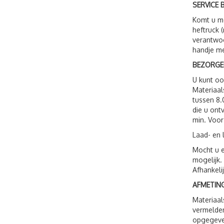
SERVICE B
Komt u me
heftruck 
verantwoo
handje me
BEZORGE
U kunt o
Materiaal
tussen 8.
die u ont
min. Voor
Laad- en 
Mocht u e
mogelijk.
Afhankeli
AFMETING
Materiaal
vermelden
opgegeven