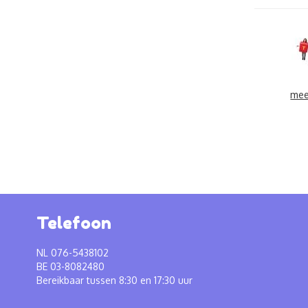
mee
Telefoon
NL 076-5438102
BE 03-8082480
Bereikbaar tussen 8:30 en 17:30 uur