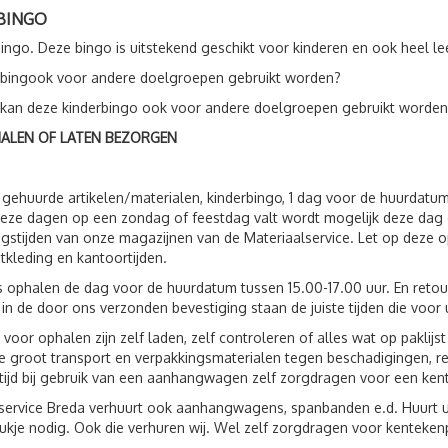
BINGO
bingo. Deze bingo is uitstekend geschikt voor kinderen en ook heel l
 bingook voor andere doelgroepen gebruikt worden?
 kan deze kinderbingo ook voor andere doelgroepen gebruikt worden
HALEN OF LATEN BEZORGEN
 gehuurde artikelen/materialen, kinderbingo, 1 dag voor de huurdatu
eze dagen op een zondag of feestdag valt wordt mogelijk deze dag 
gstijden van onze magazijnen van de Materiaalservice. Let op deze op
tkleding en kantoortijden.
s ophalen de dag voor de huurdatum tussen 15.00-17.00 uur. En reto
 in de door ons verzonden bevestiging staan de juiste tijden die voor 
 voor ophalen zijn zelf laden, zelf controleren of alles wat op paklij
 groot transport en verpakkingsmaterialen tegen beschadigingen, r
ltijd bij gebruik van een aanhangwagen zelf zorgdragen voor een ken
service Breda verhuurt ook aanhangwagens, spanbanden e.d. Huurt 
ukje nodig. Ook die verhuren wij. Wel zelf zorgdragen voor kenteken