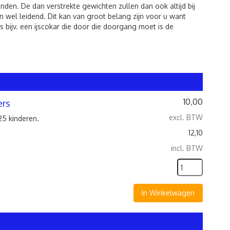
den. De dan verstrekte gewichten zullen dan ook altijd bij
 wel leidend. Dit kan van groot belang zijn voor u want
 bijv. een ijscokar die door die doorgang moet is de
10,00
ers
excl. BTW
25 kinderen.
12,10
incl. BTW
In Winkelwagen