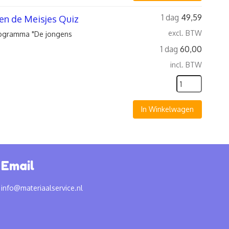
1 dag
49,59
gen de Meisjes Quiz
excl. BTW
programma "De jongens
1 dag
60,00
incl. BTW
In Winkelwagen
Email
info@materiaalservice.nl