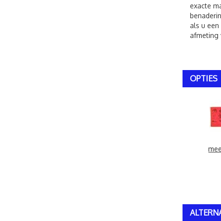
exacte ma
benaderin
als u een
afmeting 
OPTIES
mee
ALTERN