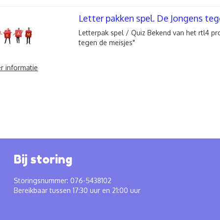
Letter pakken spel. De Jongens te
Letterpak spel / Quiz Bekend van het rtl4 
tegen de meisjes"
r informatie
Bij storing
Storingsnummer: 076-5438102
Bereikbaar tussen 17:30 uur en 21:00 uur