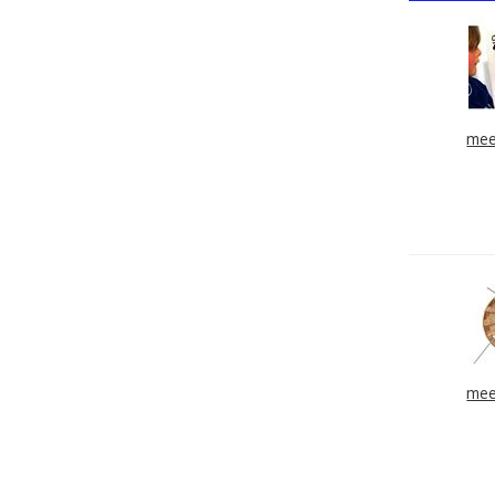
mee
mee