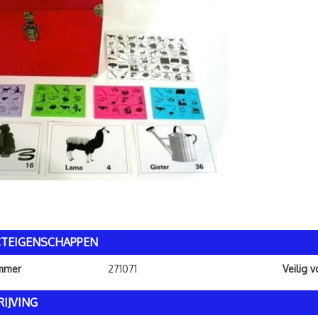
TEIGENSCHAPPEN
ummer
271071
Veilig 
IJVING