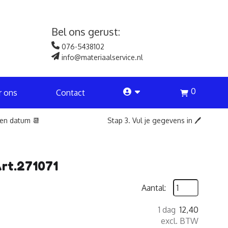
Bel ons gerust:
076-5438102
info@materiaalservice.nl
0
account
r ons
Contact
een datum 📆
Stap 3. Vul je gegevens in 🖊️
Art.271071
Aantal:
1 dag
12,40
excl. BTW