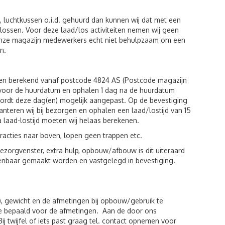
luchtkussen o.i.d. gehuurd dan kunnen wij dat met een
n lossen. Voor deze laad/los activiteiten nemen wij geen
 onze magazijn medewerkers echt niet behulpzaam om een
n.
den berekend vanaf postcode 4824 AS (Postcode magazijn
g voor de huurdatum en ophalen 1 dag na de huurdatum
wordt deze dag(en) mogelijk aangepast. Op de bevestiging
hanteren wij bij bezorgen en ophalen een laad/lostijd van 15
a laad-lostijd moeten wij helaas berekenen.
racties naar boven, lopen geen trappen etc.
zorgvenster, extra hulp, opbouw/afbouw is dit uiteraard
kenbaar gemaakt worden en vastgelegd in bevestiging.
), gewicht en de afmetingen bij opbouw/gebruik te
de bepaald voor de afmetingen. Aan de door ons
twijfel of iets past graag tel. contact opnemen voor