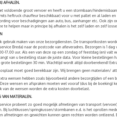
IJ AFHALEN.
t voldoende groot vervoer en heeft u een stormbaan/hindernisbaan, 
(mits heftruck chauffeur beschikbaar) voor u met pallet en al laden e
rding voor beschadigingen aan auto, bus, aanhanger etc. Ook zijn
e te helpen maar in principe bij afhalen is het zelf laden en zelf losse
N
ok gebruik maken van onze bezorgdiensten. De transportkosten wor
service Breda) naar de postcode van afleveradres. Bezorgen is 1 da
00-17.00 uur. Als een van deze op een zondag of feestdag (en) valt 
vangt van u bestelling staan de juiste data. Voor kleine bestellingen 
 grote bestellingen 30 min. Wachttijd wordt altijd doorberekend! Extr
losplaat moet goed bereikbaar zijn. Wij brengen geen materialen/ att
xtra wensen hebben zoals bijvoorbeeld andere bezorgtijden of een be
 Deze wensen en afspraken moeten wel vooraf (dus bij de boeking) 
jk van de wensen worden de extra kosten doorbelast.
 VAN MATERIALEN.
service probeert zo goed mogelijk afmetingen van transport (vervoer
. Bij luchtkussen/springkussen/stormbanen e.d. is het oprollen me
 afmetingen en gewichten kunnen geen rechten worden ontleend. Bij 