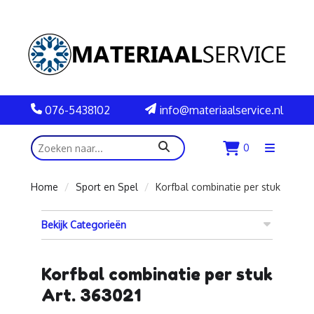
076-5438102
info@materiaalservice.nl
zoeken
0
Menu
openen
Home
Sport en Spel
Korfbal combinatie per stuk
Bekijk Categorieën
Korfbal combinatie per stuk
Art. 363021