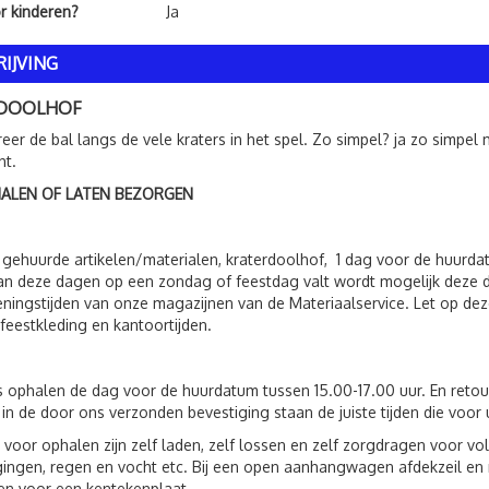
or kinderen?
Ja
IJVING
RDOOLHOF
er de bal langs de vele kraters in het spel. Zo simpel? ja zo simpel 
ht.
HALEN OF LATEN BEZORGEN
 gehuurde artikelen/materialen, kraterdoolhof, 1 dag voor de huurd
an deze dagen op een zondag of feestdag valt wordt mogelijk deze 
ningstijden van onze magazijnen van de Materiaalservice. Let op deze
feestkleding en kantoortijden.
s ophalen de dag voor de huurdatum tussen 15.00-17.00 uur. En reto
 in de door ons verzonden bevestiging staan de juiste tijden die voor 
 voor ophalen zijn zelf laden, zelf lossen en zelf zorgdragen voor 
ingen, regen en vocht etc. Bij een open aanhangwagen afdekzeil en n
n voor een kentekenplaat.