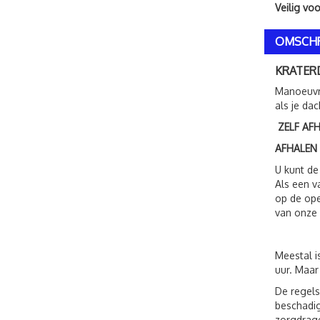
Veilig vo
OMSCHR
KRATE
Manoeuvre
als je dac
ZELF AF
AFHALEN
U kunt de
Als een v
op de ope
van onze 
Meestal i
uur. Maar
De regels
beschadig
zorgdrage