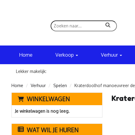
zoeken
Home
Verkoop
Verhuur
Lekker makelijk:
Home
Verhuur
Spelen
Kraterdoolhof manoeuvreer de 
Krater
WINKELWAGEN
Je winkelwagen is nog leeg.
WAT WIL JE HUREN