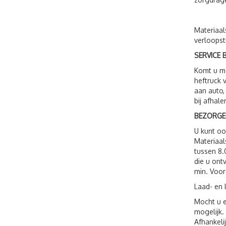
Materiaal
verloopst
SERVICE B
Komt u me
heftruck 
aan auto,
bij afhale
BEZORGE
U kunt o
Materiaal
tussen 8.
die u ont
min. Voor
Laad- en 
Mocht u e
mogelijk.
Afhankeli