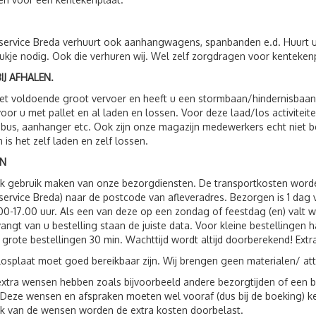
service Breda verhuurt ook aanhangwagens, spanbanden e.d. Huurt 
ukje nodig. Ook die verhuren wij. Wel zelf zorgdragen voor kenteken
IJ AFHALEN.
t voldoende groot vervoer en heeft u een stormbaan/hindernisbaan, 
voor u met pallet en al laden en lossen. Voor deze laad/los activit
 bus, aanhanger etc. Ook zijn onze magazijn medewerkers echt niet 
n is het zelf laden en zelf lossen.
N
ok gebruik maken van onze bezorgdiensten. De transportkosten wor
service Breda) naar de postcode van afleveradres. Bezorgen is 1 da
00-17.00 uur. Als een van deze op een zondag of feestdag (en) valt 
vangt van u bestelling staan de juiste data. Voor kleine bestellingen 
 grote bestellingen 30 min. Wachttijd wordt altijd doorberekend! Extr
losplaat moet goed bereikbaar zijn. Wij brengen geen materialen/ att
xtra wensen hebben zoals bijvoorbeeld andere bezorgtijden of een be
 Deze wensen en afspraken moeten wel vooraf (dus bij de boeking) 
jk van de wensen worden de extra kosten doorbelast.