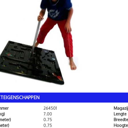
TEIGENSCHAPPEN
ummer
264501
Magazij
kg)
7.00
Lengte
meter)
0.75
Breedt
eter)
0.75
Hoogte