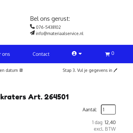
Bel ons gerust:
076-5438102
info@materiaalservice.nl
0
account
r ons
Contact
een datum 📆
Stap 3. Vul je gegevens in 🖊️
kraters Art. 264501
Aantal:
1 dag
12,40
excl. BTW