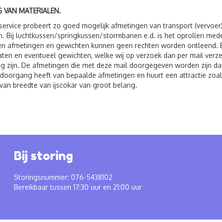
 VAN MATERIALEN.
service probeert zo goed mogelijk afmetingen van transport (vervoer
. Bij luchtkussen/springkussen/stormbanen e.d. is het oprollen me
 afmetingen en gewichten kunnen geen rechten worden ontleend. Bij 
ten en eventueel gewichten, welke wij op verzoek dan per mail verzen
g zijn. De afmetingen die met deze mail doorgegeven worden zijn dan
 doorgang heeft van bepaalde afmetingen en huurt een attractie zoals
van breedte van ijscokar van groot belang.
Bij storing
Storingsnummer: 076-5438102
Bereikbaar tussen 17:30 uur en 21:00 uur