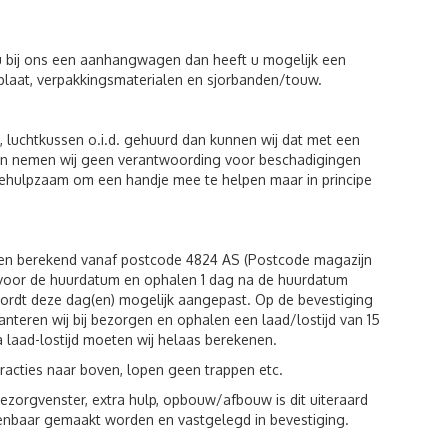
u bij ons een aanhangwagen dan heeft u mogelijk een
plaat, verpakkingsmaterialen en sjorbanden/touw.
luchtkussen o.i.d. gehuurd dan kunnen wij dat met een
eiten nemen wij geen verantwoording voor beschadigingen
behulpzaam om een handje mee te helpen maar in principe
den berekend vanaf postcode 4824 AS (Postcode magazijn
g voor de huurdatum en ophalen 1 dag na de huurdatum
wordt deze dag(en) mogelijk aangepast. Op de bevestiging
hanteren wij bij bezorgen en ophalen een laad/lostijd van 15
a laad-lostijd moeten wij helaas berekenen.
racties naar boven, lopen geen trappen etc.
zorgvenster, extra hulp, opbouw/afbouw is dit uiteraard
kenbaar gemaakt worden en vastgelegd in bevestiging.