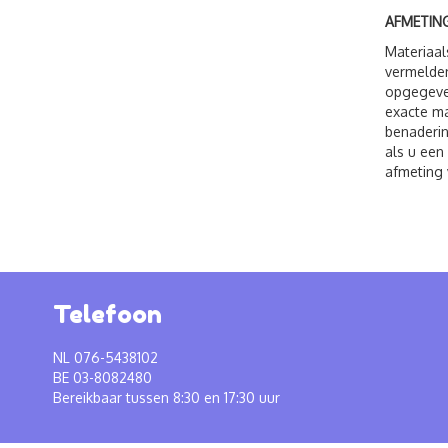
AFMETING
Materiaal
vermelden
opgegeven
exacte ma
benaderin
als u een
afmeting 
Telefoon
NL 076-5438102
BE 03-8082480
Bereikbaar tussen 8:30 en 17:30 uur