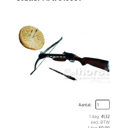
Aantal:
1 dag
41,32
excl. BTW
1 dag
50,00