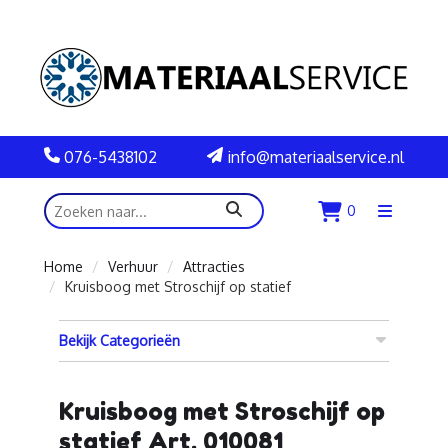
076-5438102
info@materiaalservice.nl
zoeken
0
Menu
openen
Home
Verhuur
Attracties
Kruisboog met Stroschijf op statief
Bekijk Categorieën
Kruisboog met Stroschijf op
statief Art. 010081