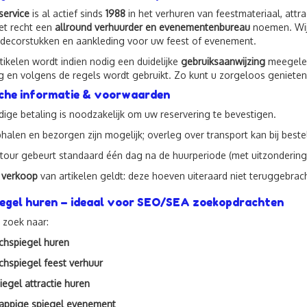
service
is al actief sinds
1988
in het verhuren van feestmateriaal, attra
et recht een
allround verhuurder en evenementenbureau
noemen. Wij 
, decorstukken en aankleding voor uw feest of evenement.
rtikelen wordt indien nodig een duidelijke
gebruiksaanwijzing
meegeleve
lig en volgens de regels wordt gebruikt. Zo kunt u zorgeloos genieten
che informatie & voorwaarden
jdige betaling is noodzakelijk om uw reservering te bevestigen.
halen en bezorgen zijn mogelijk; overleg over transport kan bij bestel
tour gebeurt standaard één dag na de huurperiode (met uitzondering
j
verkoop
van artikelen geldt: deze hoeven uiteraard niet teruggebrac
egel huren – ideaal voor SEO/SEA zoekopdrachten
 zoek naar:
chspiegel huren
chspiegel feest verhuur
iegel attractie huren
appige spiegel evenement