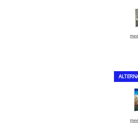
mee
ALTERN
mee