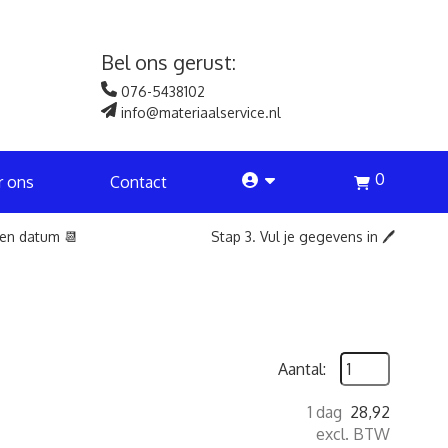
Bel ons gerust:
076-5438102
info@materiaalservice.nl
0
account
r ons
Contact
een datum 📆
Stap 3. Vul je gegevens in 🖊️
Aantal:
1 dag
28,92
excl. BTW