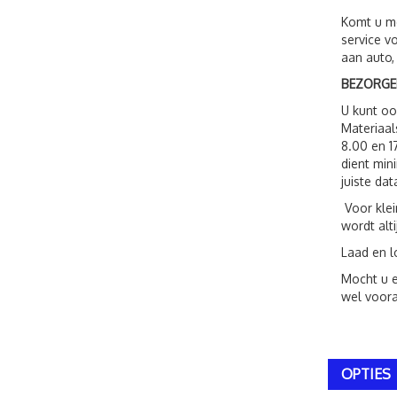
Komt u me
service v
aan auto,
BEZORGE
U kunt o
Materiaal
8.00 en 1
dient min
juiste dat
Voor klei
wordt alt
Laad en l
Mocht u e
wel voora
OPTIES