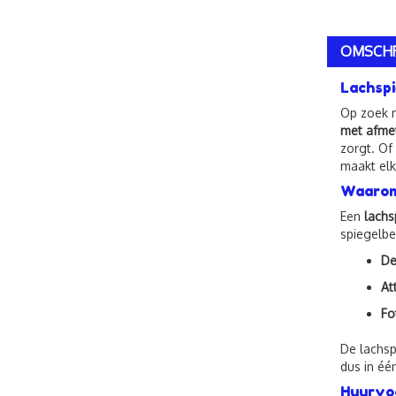
OMSCHR
Lachspi
Op zoek 
met afme
zorgt. Of
maakt elk
Waarom 
Een
lachs
spiegelbe
De
At
Fo
De lachsp
dus in éé
Huurvo