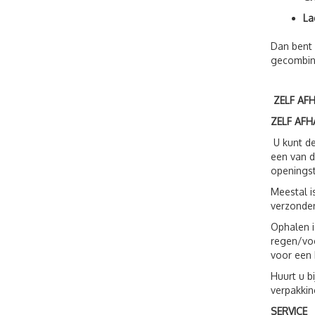
La
Dan bent 
gecombin
ZELF AF
ZELF AFH
U kunt de
een van d
openingst
Meestal i
verzonden
Ophalen i
regen/voc
voor een 
Huurt u b
verpakkin
SERVICE