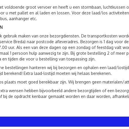
t voldoende groot vervoer en heeft u een stormbaan, luchtkussen o.
oor u met pallet en al laden en lossen. Voor deze laad/los activite
 bus, aanhanger etc.
N
ok gebruik maken van onze bezorgdiensten. De transportkosten wor
service Breda) naar postcode afleveradres. Bezorgen is 1 dag voor 
7.00 uur. Als een van deze dagen op een zondag of feestdag valt wo
imaal 1 persoon hulp aanwezig te zijn. Bij grote bestelling 2 of mee
a en tijden die voor u bestelling van toepassing zijn.
ne bestellingen hanteren wij bij bezorgen en ophalen een laad/lostijd
ijd berekend! Extra laad-lostijd moeten wij helaas berekenen.
os plaats moet goed bereikbaar zijn. Wij brengen geen materialen/att
xtra wensen hebben bijvoorbeeld andere bezorgtijden of een bezorgven
f bij de opdracht kenbaar gemaakt worden en daar worden, afhankeli