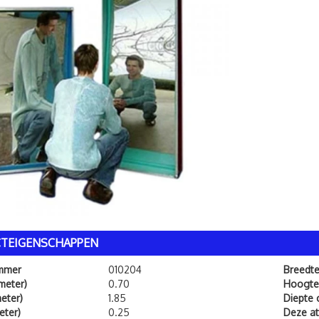
TEIGENSCHAPPEN
ummer
010204
Breedt
meter)
0.70
Hoogte
eter)
1.85
Diepte
eter)
0.25
Deze att