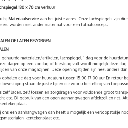
chspiegel 180 x 70 cm verhuur
u bij
Materiaalservice
aan het juiste adres. Onze lachspiegels zijn di
eerd worden met ander materiaal voor een totaalconcept.
HALEN OF LATEN BEZORGEN
ALEN
 gehuurde materialen/artikelen, lachspiegel, 1 dag voor de huurdat
eze dagen op een zondag of feestdag valt wordt mogelijk deze dag 
ijden van onze magazijnen. Deze openingstijden zijn heel anders dan
s ophalen de dag voor huurdatum tussen 15.00-17.00 uur En retour be
 bevestiging staan de juiste tijden die voor u bestelling van toepassin
s zelf laden, zelf lossen en zorgdragen voor voldoende groot trans
ht etc. Bij gebruik van een open aanhangwagen afdekzeil en net. Al
kentekenplaat.
ij ons een aanhangwagen dan heeft u mogelijk een verloopstukje nod
gsmaterialen, kentekenplaat etc.