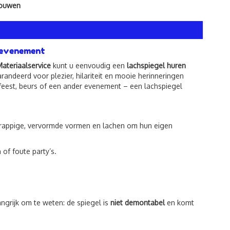
bouwen
f evenement
ateriaalservice
kunt u eenvoudig een
lachspiegel huren
randeerd voor plezier, hilariteit en mooie herinneringen
erfeest, beurs of een ander evenement – een lachspiegel
in grappige, vervormde vormen en lachen om hun eigen
of foute party’s.
angrijk om te weten: de spiegel is
niet demontabel
en komt