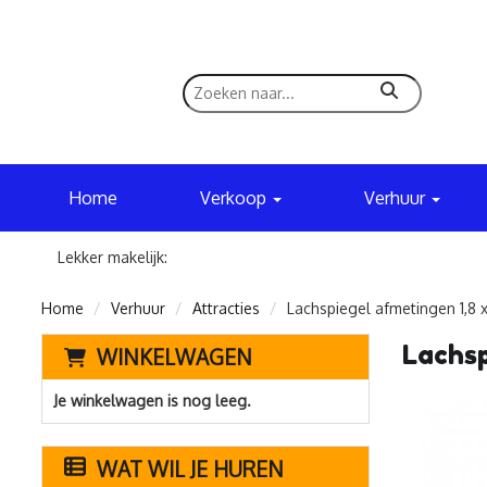
zoeken
Home
Verkoop
Verhuur
Lekker makelijk:
Home
Verhuur
Attracties
Lachspiegel afmetingen 1,8 x
Lachsp
WINKELWAGEN
Je winkelwagen is nog leeg.
WAT WIL JE HUREN