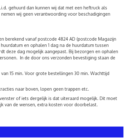
i.d. gehuurd dan kunnen wij dat met een heftruck als
iten nemen wij geen verantwoording voor beschadigingen
den berekend vanaf postcode 4824 AD (postcode Magazijn
de huurdatum en ophalen 1 dag na de huurdatum tussen
rdt deze dag mogelijk aangepast. Bij bezorgen en ophalen
r personen. In de door ons verzonden bevestiging staan de
 van 15 min. Voor grote bestellingen 30 min. Wachttijd
racties naar boven, lopen geen trappen etc.
ster of iets dergelijk is dat uiteraard mogelijk. Dit moet
jk van de wensen, extra kosten voor doorbelast.