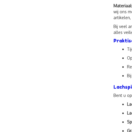
Materiaal
wij ons m
artikelen
Bij veel a
alles vei
Praktis
Ti
Op
Re
Bi
Lachspi
Bent u op
La
La
Sp
Gr