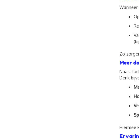
Wanneer
Op
Re
Va
(b
Zo zorgen 
Meer da
Naast lac
Denk bijv
Me
Ho
Ve
Sp
Hiermee k
Ervarin