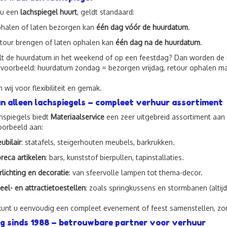
 u een
lachspiegel huurt
, geldt standaard:
halen of laten bezorgen kan
één dag vóór de huurdatum
.
tour brengen of laten ophalen kan
één dag na de huurdatum
.
lt de huurdatum in het weekend of op een feestdag? Dan worden de 
ijvoorbeeld: huurdatum zondag = bezorgen vrijdag, retour ophalen m
wij voor flexibiliteit en gemak.
n alleen lachspiegels – compleet verhuur assortiment
hspiegels biedt
Materiaalservice
een zeer uitgebreid assortiment aan
oorbeeld aan:
ubilair
: statafels, steigerhouten meubels, barkrukken.
reca artikelen
: bars, kunststof bierpullen, tapinstallaties.
rlichting en decoratie
: van sfeervolle lampen tot thema-decor.
eel- en attractietoestellen
: zoals springkussens en stormbanen (altijd 
unt u eenvoudig een compleet evenement of feest samenstellen, zo
g sinds 1988 – betrouwbare partner voor verhuur