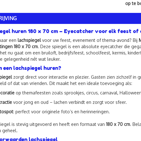
op te 
IJVING
egel huren 180 x 70 cm – Eyecatcher voor elk feest o
naar een
lachspiegel
voor uw feest, evenement of thema-avond? Bij
M
tingen 180 x 70 cm
. Deze spiegel is een absolute eyecatcher die gega
 het nu gaat om een bruiloft, bedrijfsfeest, schoolfeest, kermis, kind
e gelegenheid nét wat leuker.
een lachspiegel huren?
piegel
zorgt direct voor interactie en plezier. Gasten zien zichzelf 
eld of dat van vrienden. Dit maakt het een ideale toevoeging als:
coratie
op themafeesten zoals sprookjes, circus, carnaval, Halloween 
tractie
voor jong en oud – lachen verbindt en zorgt voor sfeer.
tospot
: perfect voor originele foto’s en herinneringen.
iegel is stevig uitgevoerd en heeft een formaat van
180 x 70 cm
. Bel
n geheel.
orwaarden lachspiegel