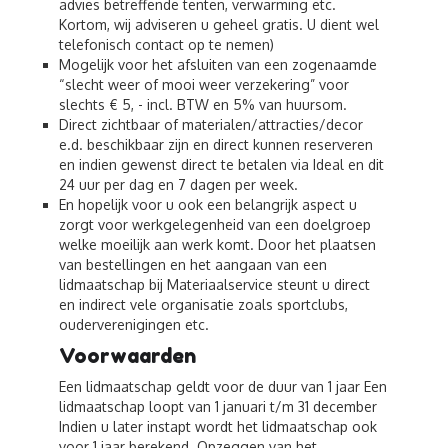
advies betreffende tenten, verwarming etc.
Kortom, wij adviseren u geheel gratis. U dient wel
telefonisch contact op te nemen)
Mogelijk voor het afsluiten van een zogenaamde
“slecht weer of mooi weer verzekering” voor
slechts € 5, - incl. BTW en 5% van huursom.
Direct zichtbaar of materialen/attracties/decor
e.d. beschikbaar zijn en direct kunnen reserveren
en indien gewenst direct te betalen via Ideal en dit
24 uur per dag en 7 dagen per week.
En hopelijk voor u ook een belangrijk aspect u
zorgt voor werkgelegenheid van een doelgroep
welke moeilijk aan werk komt. Door het plaatsen
van bestellingen en het aangaan van een
lidmaatschap bij Materiaalservice steunt u direct
en indirect vele organisatie zoals sportclubs,
ouderverenigingen etc.
Voorwaarden
Een lidmaatschap geldt voor de duur van 1 jaar Een
lidmaatschap loopt van 1 januari t/m 31 december
Indien u later instapt wordt het lidmaatschap ook
voor 1 jaar berekend. Opzeggen van het