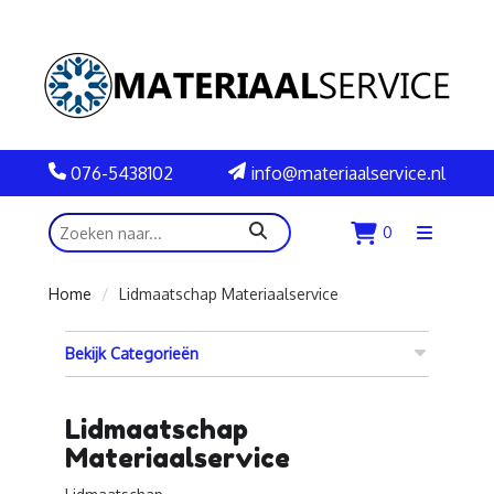
076-5438102
info@materiaalservice.nl
zoeken
0
Menu
openen
Home
Lidmaatschap Materiaalservice
Bekijk Categorieën
Lidmaatschap
Materiaalservice