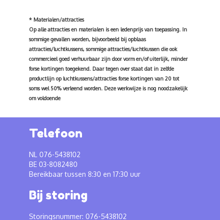
* Materialen/attracties
Op alle attracties en materialen is een ledenprijs van toepassing. In
sommige gevallen worden, bijvoorbeeld bij opblaas
attracties/luchtkussens, sommige attracties/luchtkussen die ook
commercieel goed verhuurbaar zijn door vorm en/of uiterlijk, minder
forse kortingen toegekend. Daar tegen over staat dat in zelfde
productlijn op luchtkussens/attracties forse kortingen van 20 tot
soms wel 50% verleend worden. Deze werkwijze is nog noodzakelijk
om voldoende
Telefoon
NL 076-5438102
BE 03-8082480
Bereikbaar tussen 8:30 en 17:30 uur
Bij storing
Storingsnummer: 076-5438102