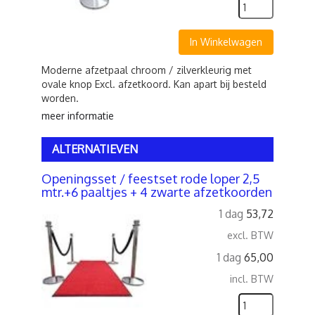
In Winkelwagen
Moderne afzetpaal chroom / zilverkleurig met
ovale knop Excl. afzetkoord. Kan apart bij besteld
worden.
meer informatie
ALTERNATIEVEN
Openingsset / feestset rode loper 2,5
mtr.+6 paaltjes + 4 zwarte afzetkoorden
1 dag
53,72
excl. BTW
1 dag
65,00
incl. BTW