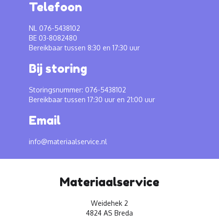
Telefoon
NL 076-5438102
BE 03-8082480
Bereikbaar tussen 8:30 en 17:30 uur
Bij storing
Storingsnummer: 076-5438102
Bereikbaar tussen 17:30 uur en 21:00 uur
Email
info@materiaalservice.nl
Materiaalservice
Weidehek 2
4824 AS Breda