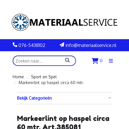
076-5438102
info@materiaalservice.nl
zoeken
0
Menu
openen
Home
Sport en Spel
Markeerlint op haspel circa 60 mtr.
Bekijk Categorieën
Markeerlint op haspel circa
60 mtr. Art.385081