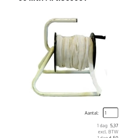
Aantal:
1 dag
5,37
excl. BTW
1 dag
6,50