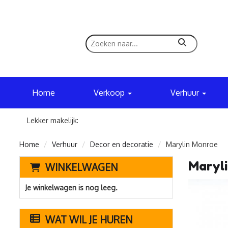
zoeken
Home
Verkoop
Verhuur
Lekker makelijk:
Home
Verhuur
Decor en decoratie
Marylin Monroe
Maryl
WINKELWAGEN
Je winkelwagen is nog leeg.
WAT WIL JE HUREN