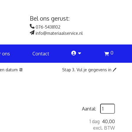
Bel ons gerust:
076-5438102
info@materiaalservice.nl
0
account
r ons
Contact
een datum 📆
Stap 3. Vul je gegevens in 🖊️
Aantal:
1 dag
40,00
excl. BTW