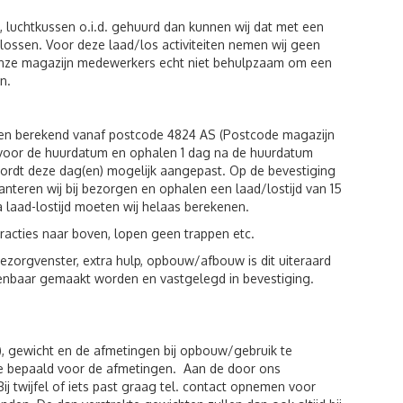
luchtkussen o.i.d. gehuurd dan kunnen wij dat met een
n lossen. Voor deze laad/los activiteiten nemen wij geen
 onze magazijn medewerkers echt niet behulpzaam om een
n.
den berekend vanaf postcode 4824 AS (Postcode magazijn
g voor de huurdatum en ophalen 1 dag na de huurdatum
wordt deze dag(en) mogelijk aangepast. Op de bevestiging
hanteren wij bij bezorgen en ophalen een laad/lostijd van 15
a laad-lostijd moeten wij helaas berekenen.
racties naar boven, lopen geen trappen etc.
zorgvenster, extra hulp, opbouw/afbouw is dit uiteraard
kenbaar gemaakt worden en vastgelegd in bevestiging.
), gewicht en de afmetingen bij opbouw/gebruik te
de bepaald voor de afmetingen. Aan de door ons
twijfel of iets past graag tel. contact opnemen voor