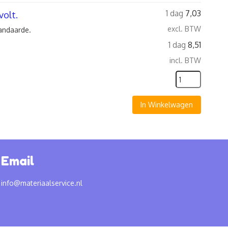
1 dag
7,03
volt.
excl. BTW
randaarde.
1 dag
8,51
incl. BTW
In Winkelwagen
Email
info@materiaalservice.nl