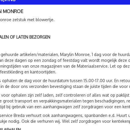
N MONROE
onroe zetstuk met blowertje.
ALEN OF LATEN BEZORGEN
 gehuurde artikelen/materialen, Marylin Monroe, 1 dag voor de huur
an deze dagen op een zondag of feestdag valt wordt mogelijk deze 
ningstijden van onze magazijnen van de Materiaalservice. Let op deze
feestkleding en kantoortijden.
s ophalen de dag voor de huurdatum tussen 15.00-17.00 uur. En reto
 in de door ons verzonden bevestiging staan de juiste tijden die voor 
 voor ophalen zijn zelf laden, zelf controleren of alles wat op paklij
 groot transport en verpakkingsmaterialen tegen beschadigingen, r
ltijd bij gebruik van een aanhangwagen zelf zorgdragen voor een ken
service Breda verhuurt ook aanhangwagens, spanbanden e.d. Huurt 
ukje nodig. Ook die verhuren wij. Wel zelf zorgdragen voor kenteken
IJ AFHALEN.