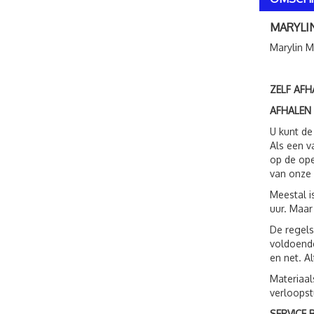
MARYLI
Marylin M
ZELF AFH
AFHALEN
U kunt de
Als een v
op de ope
van onze 
Meestal i
uur. Maar
De regels
voldoende
en net. A
Materiaal
verloopst
SERVICE B