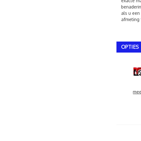
exacte ma
benaderin
als u een
afmeting 
OPTIES
mee