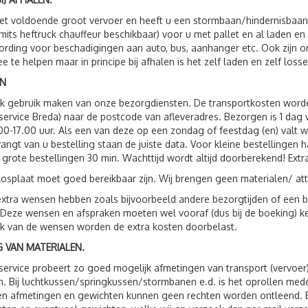
t voldoende groot vervoer en heeft u een stormbaan/hindernisbaan, 
(mits heftruck chauffeur beschikbaar) voor u met pallet en al laden e
rding voor beschadigingen aan auto, bus, aanhanger etc. Ook zijn
e te helpen maar in principe bij afhalen is het zelf laden en zelf losse
N
ok gebruik maken van onze bezorgdiensten. De transportkosten wor
service Breda) naar de postcode van afleveradres. Bezorgen is 1 da
00-17.00 uur. Als een van deze op een zondag of feestdag (en) valt 
vangt van u bestelling staan de juiste data. Voor kleine bestellingen 
 grote bestellingen 30 min. Wachttijd wordt altijd doorberekend! Extr
losplaat moet goed bereikbaar zijn. Wij brengen geen materialen/ att
xtra wensen hebben zoals bijvoorbeeld andere bezorgtijden of een be
 Deze wensen en afspraken moeten wel vooraf (dus bij de boeking) 
jk van de wensen worden de extra kosten doorbelast.
 VAN MATERIALEN.
service probeert zo goed mogelijk afmetingen van transport (vervoer
. Bij luchtkussen/springkussen/stormbanen e.d. is het oprollen me
 afmetingen en gewichten kunnen geen rechten worden ontleend. Bij 