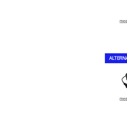
mee
ALTERN
mee