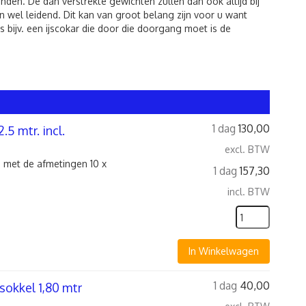
den. De dan verstrekte gewichten zullen dan ook altijd bij
 wel leidend. Dit kan van groot belang zijn voor u want
 bijv. een ijscokar die door die doorgang moet is de
1 dag
130,00
5 mtr. incl.
excl. BTW
 met de afmetingen 10 x
1 dag
157,30
incl. BTW
In Winkelwagen
1 dag
40,00
sokkel 1,80 mtr