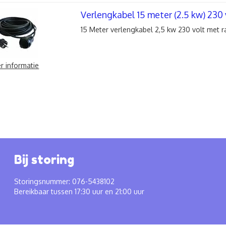
Verlengkabel 15 meter (2.5 kw) 230 
15 Meter verlengkabel 2,5 kw 230 volt met 
r informatie
Bij storing
Storingsnummer: 076-5438102
Bereikbaar tussen 17:30 uur en 21:00 uur