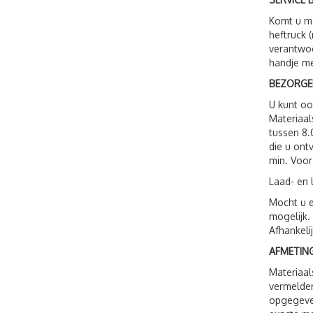
Komt u me
heftruck 
verantwoo
handje me
BEZORGE
U kunt o
Materiaal
tussen 8.
die u ont
min. Voor
Laad- en 
Mocht u e
mogelijk.
Afhankeli
AFMETING
Materiaal
vermelden
opgegeven