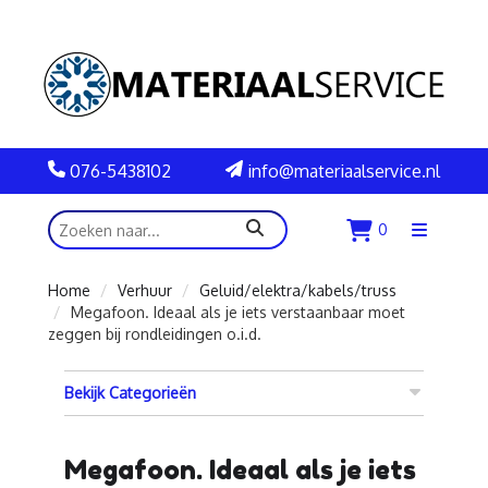
076-5438102
info@materiaalservice.nl
zoeken
0
Menu
openen
Home
Verhuur
Geluid/elektra/kabels/truss
Megafoon. Ideaal als je iets verstaanbaar moet
zeggen bij rondleidingen o.i.d.
Bekijk Categorieën
Megafoon. Ideaal als je iets