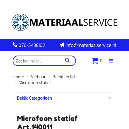
076-5438102
info@materiaalservice.nl
zoeken
0
Menu
openen
Home
Verhuur
Beeld en licht
Microfoon statief
Bekijk Categorieën
Microfoon statief
Art.140011