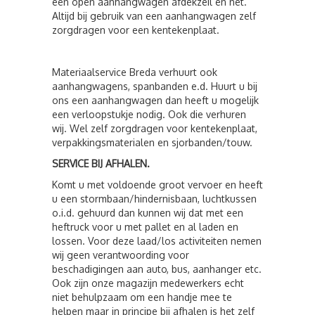
een open aanhangwagen afdekzeil en net.
Altijd bij gebruik van een aanhangwagen zelf
zorgdragen voor een kentekenplaat.
Materiaalservice Breda verhuurt ook
aanhangwagens, spanbanden e.d. Huurt u bij
ons een aanhangwagen dan heeft u mogelijk
een verloopstukje nodig. Ook die verhuren
wij. Wel zelf zorgdragen voor kentekenplaat,
verpakkingsmaterialen en sjorbanden/touw.
SERVICE BIJ AFHALEN.
Komt u met voldoende groot vervoer en heeft
u een stormbaan/hindernisbaan, luchtkussen
o.i.d. gehuurd dan kunnen wij dat met een
heftruck voor u met pallet en al laden en
lossen. Voor deze laad/los activiteiten nemen
wij geen verantwoording voor
beschadigingen aan auto, bus, aanhanger etc.
Ook zijn onze magazijn medewerkers echt
niet behulpzaam om een handje mee te
helpen maar in principe bij afhalen is het zelf