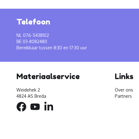
Telefoon
NL 076-5438102
BE 03-8082480
Bereikbaar tussen 8:30 en 17:30 uur
Materiaalservice
Links
Weidehek 2
Over ons
4824 AS Breda
Partners