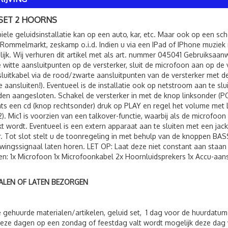
 SET 2 HOORNS
ele geluidsinstallatie kan op een auto, kar, etc. Maar ook op een scho
 Rommelmarkt, zeskamp o.i.d. Indien u via een IPad of IPhone muziek n
ijk. Wij verhuren dit artikel met als art. nummer 045041 Gebruiksaanwi
 witte aansluitpunten op de versterker, sluit de microfoon aan op de 
luitkabel via de rood/zwarte aansluitpunten van de versterker met de
te aansluiten!). Eventueel is de installatie ook op netstroom aan te s
en aangesloten. Schakel de versterker in met de knop linksonder (P
ats een cd (knop rechtsonder) druk op PLAY en regel het volume met 
2). Mic1 is voorzien van een talkover-functie, waarbij als de microfo
t wordt. Eventueel is een extern apparaat aan te sluiten met een jac
r. Tot slot stelt u de toonregeling in met behulp van de knoppen BA
ingssignaal laten horen. LET OP: Laat deze niet constant aan staan 
n: 1x Microfoon 1x Microfoonkabel 2x Hoornluidsprekers 1x Accu-aans
ALEN OF LATEN BEZORGEN
 gehuurde materialen/artikelen, geluid set, 1 dag voor de huurdatu
eze dagen op een zondag of feestdag valt wordt mogelijk deze dag 