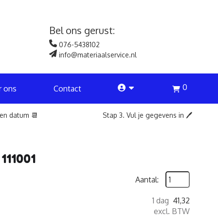
Bel ons gerust:
076-5438102
info@materiaalservice.nl
0
account
r ons
Contact
een datum 📆
Stap 3. Vul je gegevens in 🖊️
 111001
Aantal:
1 dag
41,32
excl. BTW