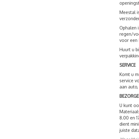
openingst
Meestal i
verzonden
Ophalen i
regen/voc
voor een 
Huurt u b
verpakkin
SERVICE
Komt u me
service v
aan auto,
BEZORGE
U kunt o
Materiaal
8.00 en 1
dient min
juiste dat