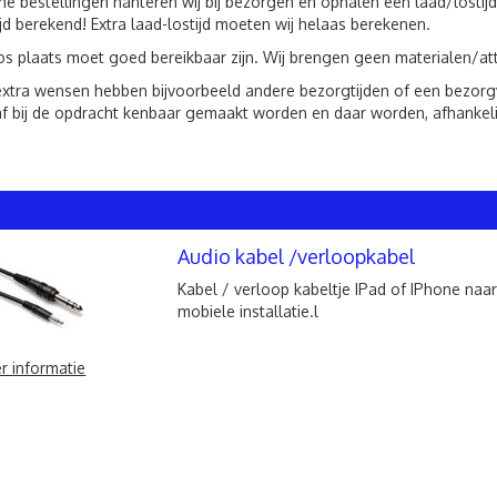
ne bestellingen hanteren wij bij bezorgen en ophalen een laad/lostijd
ijd berekend! Extra laad-lostijd moeten wij helaas berekenen.
os plaats moet goed bereikbaar zijn. Wij brengen geen materialen/att
xtra wensen hebben bijvoorbeeld andere bezorgtijden of een bezorgven
f bij de opdracht kenbaar gemaakt worden en daar worden, afhankeli
Audio kabel /verloopkabel
Kabel / verloop kabeltje IPad of IPhone naar 
mobiele installatie.l
r informatie