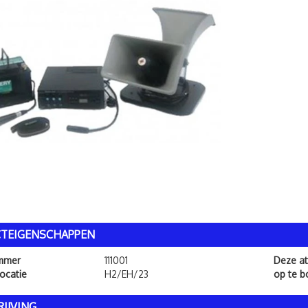
TEIGENSCHAPPEN
ummer
111001
Deze att
ocatie
H2/EH/23
op te 
IJVING