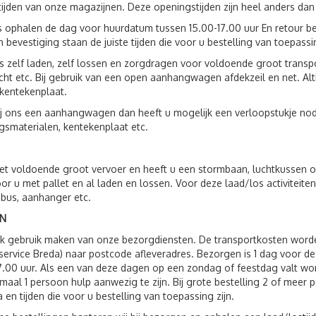
ijden van onze magazijnen. Deze openingstijden zijn heel anders dan
s ophalen de dag voor huurdatum tussen 15.00-17.00 uur En retour be
 bevestiging staan de juiste tijden die voor u bestelling van toepassin
s zelf laden, zelf lossen en zorgdragen voor voldoende groot trans
ht etc. Bij gebruik van een open aanhangwagen afdekzeil en net. Al
kentekenplaat.
ij ons een aanhangwagen dan heeft u mogelijk een verloopstukje nod
gsmaterialen, kentekenplaat etc.
t voldoende groot vervoer en heeft u een stormbaan, luchtkussen o.
oor u met pallet en al laden en lossen. Voor deze laad/los activite
 bus, aanhanger etc.
N
ok gebruik maken van onze bezorgdiensten. De transportkosten wor
service Breda) naar postcode afleveradres. Bezorgen is 1 dag voor 
7.00 uur. Als een van deze dagen op een zondag of feestdag valt wo
imaal 1 persoon hulp aanwezig te zijn. Bij grote bestelling 2 of mee
a en tijden die voor u bestelling van toepassing zijn.