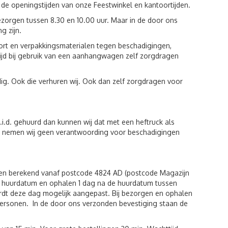
 de openingstijden van onze Feestwinkel en kantoortijden.
zorgen tussen 8.30 en 10.00 uur. Maar in de door ons
g zijn.
port en verpakkingsmaterialen tegen beschadigingen,
tijd bij gebruik van een aanhangwagen zelf zorgdragen
ig. Ook die verhuren wij. Ook dan zelf zorgdragen voor
i.d. gehuurd dan kunnen wij dat met een heftruck als
iten nemen wij geen verantwoording voor beschadigingen
den berekend vanaf postcode 4824 AD (postcode Magazijn
de huurdatum en ophalen 1 dag na de huurdatum tussen
rdt deze dag mogelijk aangepast. Bij bezorgen en ophalen
r personen. In de door ons verzonden bevestiging staan de