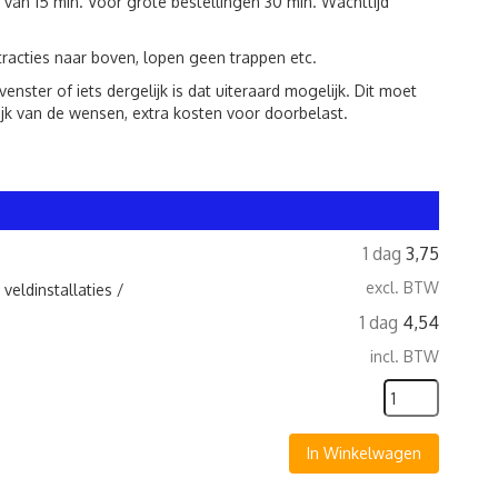
 van 15 min. Voor grote bestellingen 30 min. Wachttijd
racties naar boven, lopen geen trappen etc.
ster of iets dergelijk is dat uiteraard mogelijk. Dit moet
jk van de wensen, extra kosten voor doorbelast.
1 dag
3,75
excl. BTW
veldinstallaties /
1 dag
4,54
incl. BTW
In Winkelwagen