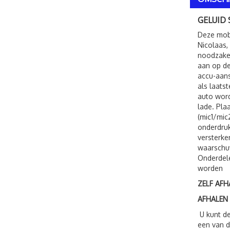
GELUID
Deze mobi
Nicolaas,
noodzakel
aan op de
accu-aans
als laats
auto word
lade. Pla
(mic1/mic
onderdruk
versterke
waarschuw
Onderdele
worden
ZELF AFH
AFHALEN
U kunt de
een van d