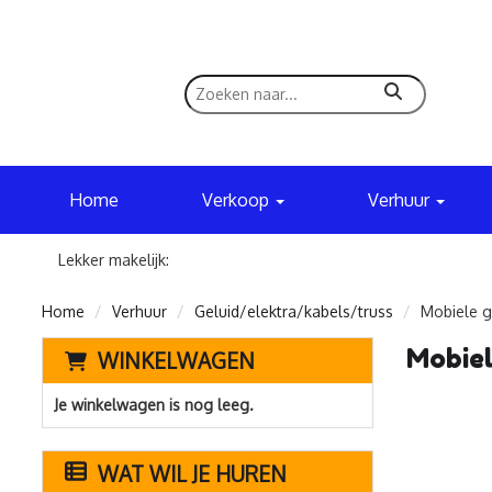
zoeken
Home
Verkoop
Verhuur
Lekker makelijk:
Home
Verhuur
Geluid/elektra/kabels/truss
Mobiele g
Mobiel
WINKELWAGEN
Je winkelwagen is nog leeg.
WAT WIL JE HUREN