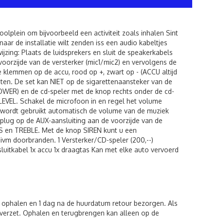
olplein om bijvoorbeeld een activiteit zoals inhalen Sint
aar de installatie wilt zenden iss een audio kabeltjes
jzing: Plaats de luidsprekers en sluit de speakerkabels
voorzijde van de versterker (mic1/mic2) en vervolgens de
 klemmen op de accu, rood op +, zwart op - (ACCU altijd
luiten. De set kan NIET op de sigarettenaansteker van de
OWER) en de cd-speler met de knop rechts onder de cd-
LEVEL. Schakel de microfoon in en regel het volume
on wordt gebruikt automatisch de volume van de muziek
kplug op de AUX-aansluiting aan de voorzijde van de
SS en TREBLE. Met de knop SIREN kunt u een
ivm doorbranden. 1 Versterker/CD-speler (200,--)
luitkabel 1x accu 1x draagtas Kan met elke auto vervoerd
m ophalen en 1 dag na de huurdatum retour bezorgen. Als
verzet. Ophalen en terugbrengen kan alleen op de