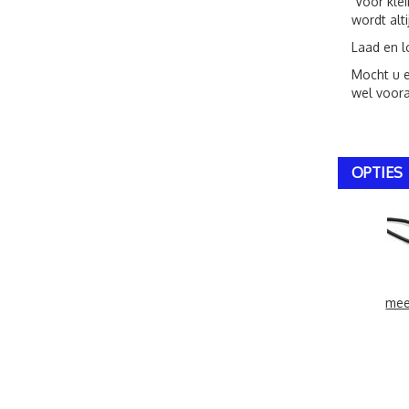
Voor klei
wordt alt
Laad en l
Mocht u e
wel voora
OPTIES
mee