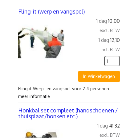
Fling-it (werp en vangspel)
1 dag
10,00
excl. BTW
1 dag
12,10
incl. BTW
In Winkelwagen
Fling-it Werp- en vangspel voor 2-4 personen
meer informatie
Honkbal set compleet (handschoenen /
thuisplaat/honken etc.)
1 dag
41,32
excl. BTW