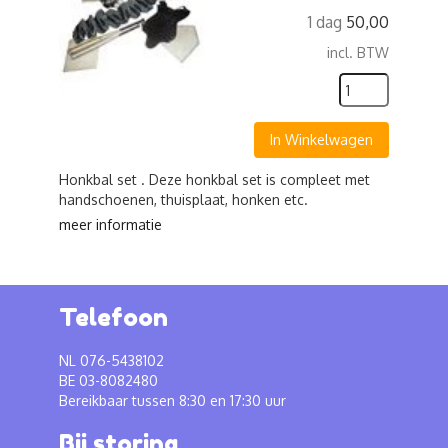
1 dag
50,00
incl. BTW
In Winkelwagen
Honkbal set . Deze honkbal set is compleet met
handschoenen, thuisplaat, honken etc.
meer informatie
Telefoon
NL 076-5438102
BE 03-8082480
Bereikbaar tussen 8:30 en 17:30 uur
Bij storing