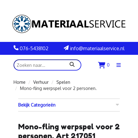
076-5438102
info@materiaalservice.nl
zoeken
0
Menu
openen
Home
Verhuur
Spelen
Mono-fling werpspel voor 2 personen.
Bekijk Categorieën
Mono-fling werpspel voor 2
personen. Art 217051