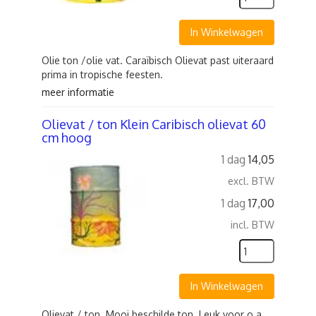
In Winkelwagen
Olie ton /olie vat. Caraïbisch Olievat past uiteraard
prima in tropische feesten.
meer informatie
Olievat / ton Klein Caribisch olievat 60
cm hoog
1 dag
14,05
excl. BTW
1 dag
17,00
incl. BTW
In Winkelwagen
Olievat / ton. Mooi beschilde ton. Leuk voor o.a