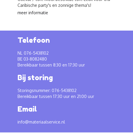
Caribische party's en zonnige thema's!
meer informatie
Telefoon
NL 076-5438102
BE 03-8082480
Bereikbaar tussen 8:30 en 17:30 uur
Bij storing
Storingsnummer: 076-5438102
Bereikbaar tussen 17:30 uur en 21:00 uur
Email
info@materiaalservice.nl