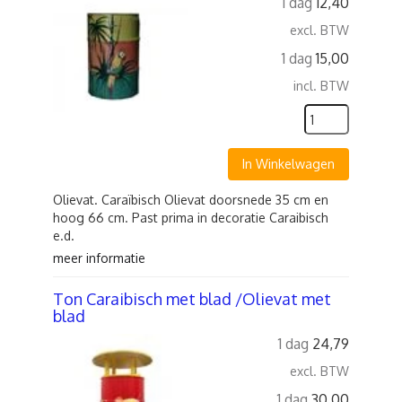
1 dag
12,40
excl. BTW
1 dag
15,00
incl. BTW
In Winkelwagen
Olievat. Caraïbisch Olievat doorsnede 35 cm en
hoog 66 cm. Past prima in decoratie Caraibisch
e.d.
meer informatie
Ton Caraibisch met blad /Olievat met
blad
1 dag
24,79
excl. BTW
1 dag
30,00