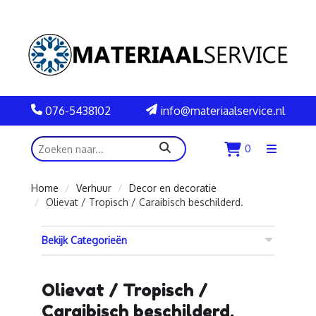
076-5438102
info@materiaalservice.nl
zoeken
0
Menu
openen
Home
Verhuur
Decor en decoratie
Olievat / Tropisch / Caraibisch beschilderd.
Bekijk Categorieën
Olievat / Tropisch /
Caraibisch beschilderd.