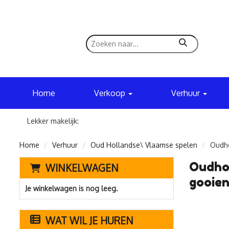
zoeken
Home
Verkoop
Verhuur
Lekker makelijk:
Home
Verhuur
Oud Hollandse\ Vlaamse spelen
Oudho
Oudhol
WINKELWAGEN
gooien
Je winkelwagen is nog leeg.
WAT WIL JE HUREN