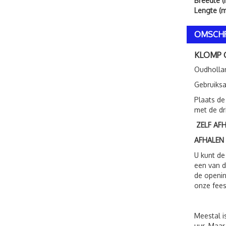
Breedte (
Lengte (m
OMSCHR
KLOMP 
Oudholla
Gebruiksa
Plaats de
met de dr
ZELF AF
AFHALEN
U kunt de
een van d
de openin
onze fees
Meestal i
uur. Maar