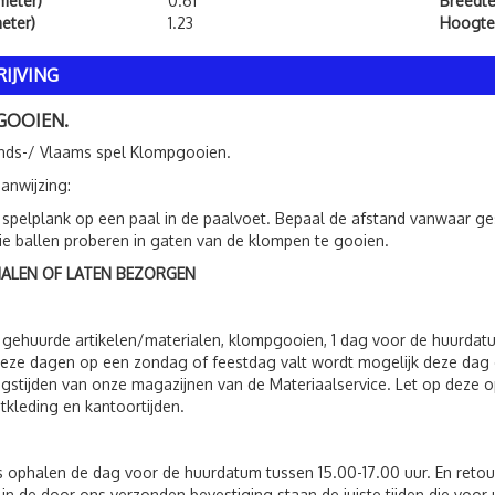
meter)
0.61
Breedt
eter)
1.23
Hoogte
IJVING
GOOIEN.
nds-/ Vlaams spel Klompgooien.
anwijzing:
 spelplank op een paal in de paalvoet. Bepaal de afstand vanwaar g
ie ballen proberen in gaten van de klompen te gooien.
HALEN OF LATEN BEZORGEN
 gehuurde artikelen/materialen, klompgooien, 1 dag voor de huurdat
eze dagen op een zondag of feestdag valt wordt mogelijk deze dag 
gstijden van onze magazijnen van de Materiaalservice. Let op deze op
tkleding en kantoortijden.
s ophalen de dag voor de huurdatum tussen 15.00-17.00 uur. En reto
 in de door ons verzonden bevestiging staan de juiste tijden die voor 