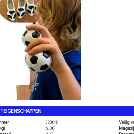
TEIGENSCHAPPEN
ummer
323041
Veilig 
kg)
6.00
Magazij