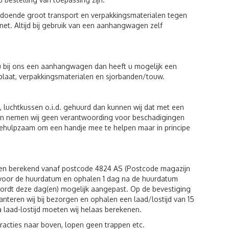
voldoende groot transport en verpakkingsmaterialen tegen
et. Altijd bij gebruik van een aanhangwagen zelf
u bij ons een aanhangwagen dan heeft u mogelijk een
plaat, verpakkingsmaterialen en sjorbanden/touw.
luchtkussen o.i.d. gehuurd dan kunnen wij dat met een
eiten nemen wij geen verantwoording voor beschadigingen
behulpzaam om een handje mee te helpen maar in principe
den berekend vanaf postcode 4824 AS (Postcode magazijn
g voor de huurdatum en ophalen 1 dag na de huurdatum
wordt deze dag(en) mogelijk aangepast. Op de bevestiging
hanteren wij bij bezorgen en ophalen een laad/lostijd van 15
a laad-lostijd moeten wij helaas berekenen.
racties naar boven, lopen geen trappen etc.