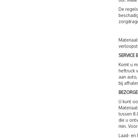
De regels
beschadig
zorgdrage
Materiaal
verloopst
SERVICE B
Komt u me
heftruck 
aan auto,
bij afhale
BEZORGE
U kunt o
Materiaal
tussen 8.
die u ont
min. Voor
Laad- en 