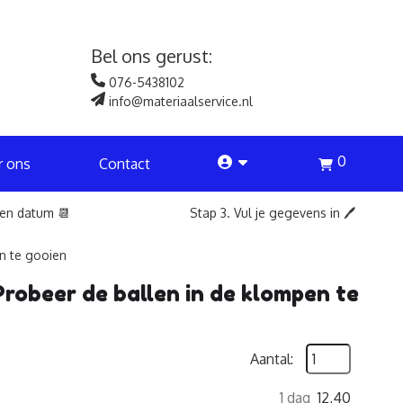
Bel ons gerust:
076-5438102
info@materiaalservice.nl
0
account
r ons
Contact
een datum 📆
Stap 3. Vul je gegevens in 🖊️
n te gooien
robeer de ballen in de klompen te
Aantal:
1 dag
12,40