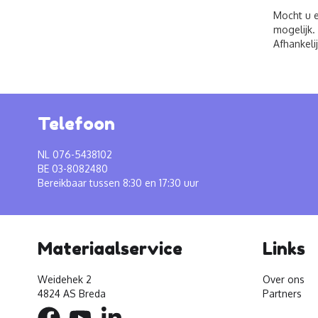
Mocht u e
mogelijk.
Afhankeli
Telefoon
NL 076-5438102
BE 03-8082480
Bereikbaar tussen 8:30 en 17:30 uur
Materiaalservice
Links
Weidehek 2
Over ons
4824 AS Breda
Partners