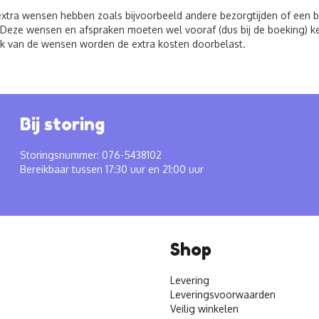
xtra wensen hebben zoals bijvoorbeeld andere bezorgtijden of een be
 Deze wensen en afspraken moeten wel vooraf (dus bij de boeking) 
jk van de wensen worden de extra kosten doorbelast.
Bij storing
Storingsnummer: 076-5438102
Bereikbaar tussen 17:30 uur en 21:00 uur
Shop
Levering
Leveringsvoorwaarden
Veilig winkelen