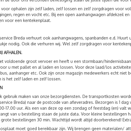
 voor ophalen zijn zelf laden, zelf lossen en zelf zorgdragen voor 
ingen, regen en vocht etc. Bij een open aanhangwagen afdekzeil en n
n voor een kentekenplaat.
service Breda verhuurt ook aanhangwagens, spanbanden e.d. Huurt 
ukje nodig. Ook die verhuren wij. Wel zelf zorgdragen voor kenteken
IJ AFHALEN.
t voldoende groot vervoer en heeft u een stormbaan/hindernisbaan, 
voor u met pallet en al laden en lossen. Voor deze laad/los activit
 bus, aanhanger etc. Ook zijn onze magazijn medewerkers echt niet 
n is het zelf laden en zelf lossen.
N
ok gebruik maken van onze bezorgdiensten. De transportkosten wor
service Breda) naar de postcode van afleveradres. Bezorgen is 1 da
00-17.00 uur. Als een van deze op een zondag of feestdag (en) valt 
vangt van u bestelling staan de juiste data. Voor kleine bestellingen 
 grote bestellingen 30 min. Wachttijd wordt altijd doorberekend! Extr
losplaat moet goed bereikbaar zijn. Wij brengen geen materialen/ att