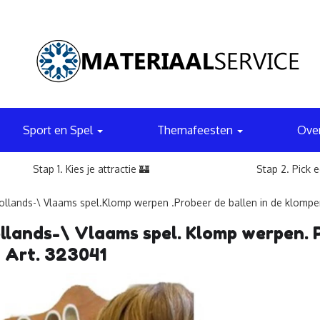
Sport en Spel
Themafeesten
Ove
Stap 1. Kies je attractie 🏰
Stap 2. Pick 
llands-\ Vlaams spel.Klomp werpen .Probeer de ballen in de klompe
lands-\ Vlaams spel. Klomp werpen. P
 Art. 323041