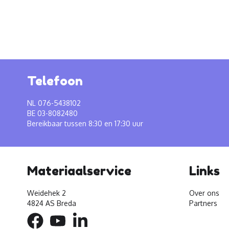
Telefoon
NL 076-5438102
BE 03-8082480
Bereikbaar tussen 8:30 en 17:30 uur
Materiaalservice
Links
Weidehek 2
Over ons
4824 AS Breda
Partners