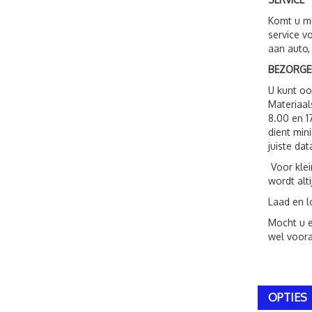
Komt u me
service v
aan auto,
BEZORGE
U kunt o
Materiaal
8.00 en 1
dient min
juiste dat
Voor klei
wordt alt
Laad en l
Mocht u e
wel voora
OPTIES