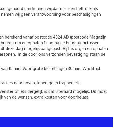
i.d. gehuurd dan kunnen wij dat met een heftruck als
iten nemen wij geen verantwoording voor beschadigingen
den berekend vanaf postcode 4824 AD (postcode Magazijn
de huurdatum en ophalen 1 dag na de huurdatum tussen
rdt deze dag mogelijk aangepast. Bij bezorgen en ophalen
r personen. In de door ons verzonden bevestiging staan de
 van 15 min. Voor grote bestellingen 30 min. Wachttijd
racties naar boven, lopen geen trappen etc.
ster of iets dergelijk is dat uiteraard mogelijk. Dit moet
jk van de wensen, extra kosten voor doorbelast.