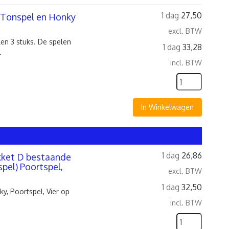
1 dag
27,50
, Tonspel en Honky
excl. BTW
en 3 stuks. De spelen
1 dag
33,28
l
incl. BTW
In Winkelwagen
1 dag
26,86
kket D bestaande
pel) Poortspel,
excl. BTW
1 dag
32,50
y, Poortspel, Vier op
incl. BTW