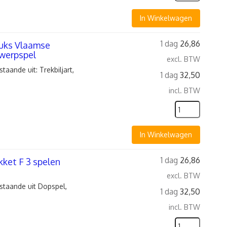
In Winkelwagen
1 dag
26,86
tuks Vlaamse
gwerpspel
excl. BTW
aande uit: Trekbiljart,
1 dag
32,50
incl. BTW
In Winkelwagen
1 dag
26,86
ket F 3 spelen
excl. BTW
staande uit Dopspel,
1 dag
32,50
incl. BTW