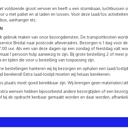
t voldoende groot vervoer en heeft u een stormbaan, luchtkussen o.
oor u met pallet en al laden en lossen. Voor deze laad/los activite
 bus, aanhanger etc.
N
ok gebruik maken van onze bezorgdiensten. De transportkosten wor
service Breda) naar postcode afleveradres. Bezorgen is 1 dag voor 
7.00 uur. Als een van deze dagen op een zondag of feestdag valt wo
imaal 1 persoon hulp aanwezig te zijn. Bij grote bestelling 2 of mee
a en tijden die voor u bestelling van toepassing zijn.
ne bestellingen hanteren wij bij bezorgen en ophalen een laad/lostijd
ijd berekend! Extra laad-lostijd moeten wij helaas berekenen.
os plaats moet goed bereikbaar zijn. Wij brengen geen materialen/att
xtra wensen hebben bijvoorbeeld andere bezorgtijden of een bezorgven
f bij de opdracht kenbaar gemaakt worden en daar worden, afhankeli