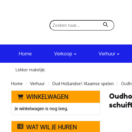
zoeken
Home
Verkoop
Verhuur
Lekker makelijk:
Home
Verhuur
Oud Hollandse\ Vlaamse spelen
Oudho
Oudhol
WINKELWAGEN
schuif
Je winkelwagen is nog leeg.
WAT WIL JE HUREN