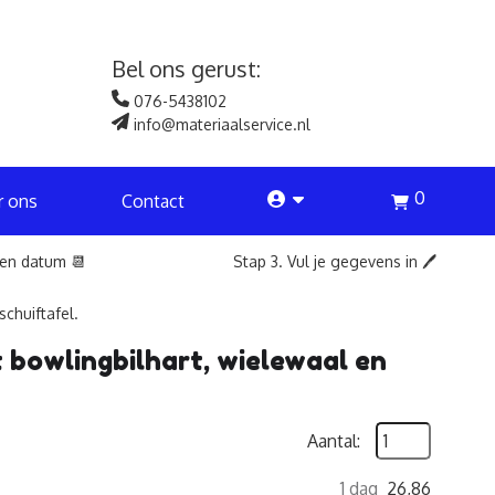
Bel ons gerust:
076-5438102
info@materiaalservice.nl
0
account
r ons
Contact
een datum 📆
Stap 3. Vul je gegevens in 🖊️
chuiftafel.
 bowlingbilhart, wielewaal en
Aantal:
1 dag
26,86