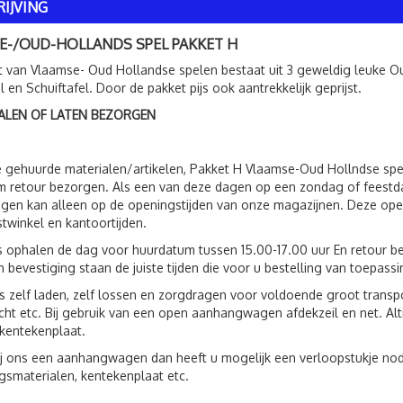
IJVING
E-/OUD-HOLLANDS SPEL PAKKET H
t van Vlaamse- Oud Hollandse spelen bestaat uit 3 geweldig leuke Ou
 en Schuiftafel. Door de pakket pijs ook aantrekkelijk geprijst.
ALEN OF LATEN BEZORGEN
 gehuurde materialen/artikelen, Pakket H Vlaamse-Oud Hollndse spe
 retour bezorgen. Als een van deze dagen op een zondag of feestda
gen kan alleen op de openingstijden van onze magazijnen. Deze openi
twinkel en kantoortijden.
s ophalen de dag voor huurdatum tussen 15.00-17.00 uur En retour be
 bevestiging staan de juiste tijden die voor u bestelling van toepassin
s zelf laden, zelf lossen en zorgdragen voor voldoende groot trans
ht etc. Bij gebruik van een open aanhangwagen afdekzeil en net. Al
kentekenplaat.
ij ons een aanhangwagen dan heeft u mogelijk een verloopstukje nod
gsmaterialen, kentekenplaat etc.