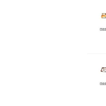
mee
mee