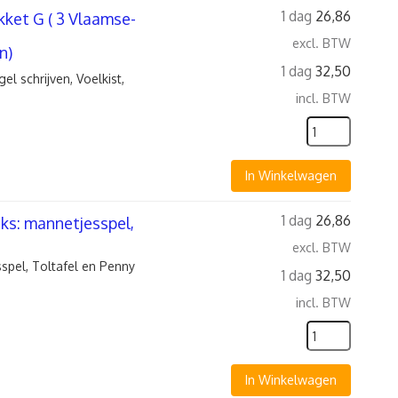
1 dag
26,86
ket G ( 3 Vlaamse-
excl. BTW
n)
1 dag
32,50
l schrijven, Voelkist,
incl. BTW
In Winkelwagen
1 dag
26,86
ks: mannetjesspel,
excl. BTW
spel, Toltafel en Penny
1 dag
32,50
incl. BTW
In Winkelwagen