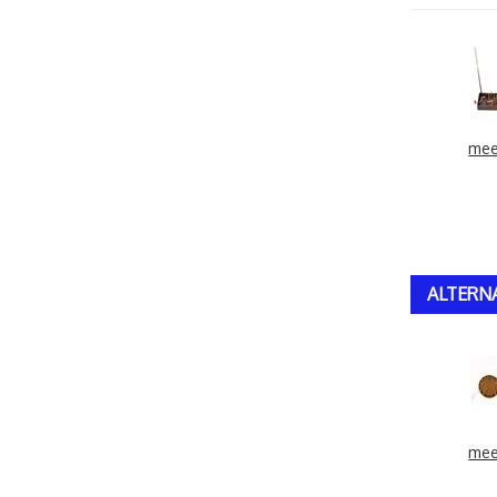
mee
ALTERN
mee