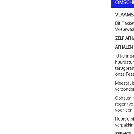
OMSCHR
VLAAMS
Dit Pakke
Wielewaal
ZELF AFH
AFHALEN
U kunt de
huurdatum
terugbren
onze Fees
Meestal i
verzonden
Ophalen i
regen/voc
voor een 
Huurt u b
verpakkin
SERVICE