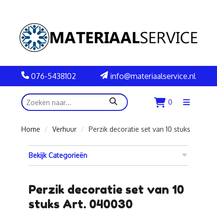
076-5438102
info@materiaalservice.nl
zoeken
0
Menu
openen
Home
Verhuur
Perzik decoratie set van 10 stuks
Bekijk Categorieën
Perzik decoratie set van 10
stuks Art. 040030