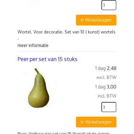
In Winkelwagen
Wortel. Voor decoratie. Set van 10 ( kunst) wortels
.
meer informatie
Peer per set van 15 stuks
1 dag
2,48
excl. BTW
1 dag
3,00
incl. BTW
In Winkelwagen
Peer. Verhuur per set van 15 (kunst) stuks peren