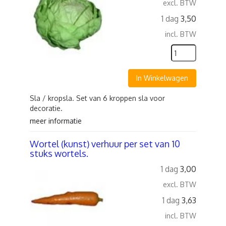
excl. BTW
1 dag
3,50
incl. BTW
In Winkelwagen
Sla / kropsla. Set van 6 kroppen sla voor
decoratie.
meer informatie
Wortel (kunst) verhuur per set van 10
stuks wortels.
1 dag
3,00
excl. BTW
1 dag
3,63
incl. BTW