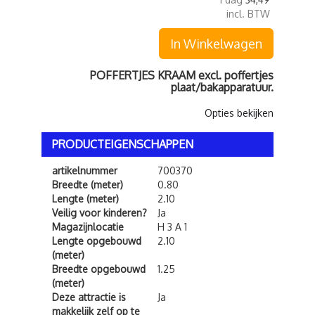
incl. BTW
In Winkelwagen
POFFERTJES KRAAM excl. poffertjes
plaat/bakapparatuur.
Opties bekijken
PRODUCTEIGENSCHAPPEN
artikelnummer
700370
Breedte (meter)
0.80
Lengte (meter)
2.10
Veilig voor kinderen?
Ja
Magazijnlocatie
H 3 A 1
Lengte opgebouwd
2.10
(meter)
Breedte opgebouwd
1.25
(meter)
Deze attractie is
Ja
makkelijk zelf op te