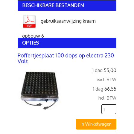
BESCHIKBARE BESTANDEN
gebruiksaanwijzing kraam
opbouw 6
OPTIES
Poffertjesplaat 100 dops op electra 230
Volt
1 dag
55,00
excl. BTW
1 dag
66,55
incl. BTW
In Winkelwagen