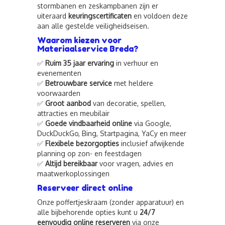
stormbanen en zeskampbanen zijn er
uiteraard
keuringscertificaten
en voldoen deze
aan alle gestelde veiligheidseisen.
Waarom kiezen voor
Materiaalservice Breda?
✅
Ruim 35 jaar ervaring
in verhuur en
evenementen
✅
Betrouwbare service
met heldere
voorwaarden
✅
Groot aanbod
van decoratie, spellen,
attracties en meubilair
✅
Goede vindbaarheid online
via Google,
DuckDuckGo, Bing, Startpagina, YaCy en meer
✅
Flexibele bezorgopties
inclusief afwijkende
planning op zon- en feestdagen
✅
Altijd bereikbaar
voor vragen, advies en
maatwerkoplossingen
Reserveer direct online
Onze poffertjeskraam (zonder apparatuur) en
alle bijbehorende opties kunt u
24/7
eenvoudig online reserveren
via onze