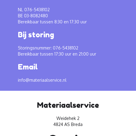
NL 076-5438102
BE 03-8082480
Bereikbaar tussen 8:30 en 17:30 uur
Bij storing
Storingsnummer: 076-5438102
Bereikbaar tussen 17:30 uur en 21:00 uur
Email
info@materiaalservice.nl
Materiaalservice
Weidehek 2
4824 AS Breda