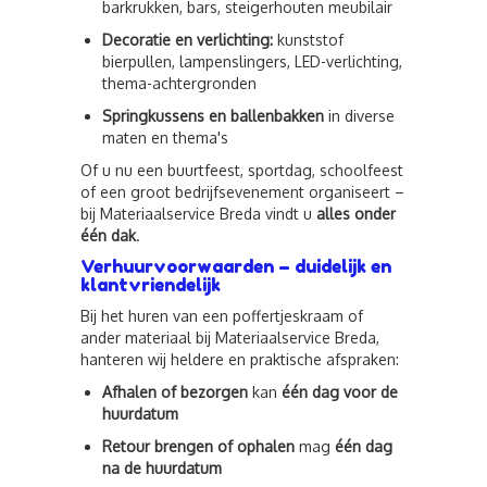
barkrukken, bars, steigerhouten meubilair
Decoratie en verlichting:
kunststof
bierpullen, lampenslingers, LED-verlichting,
thema-achtergronden
Springkussens en ballenbakken
in diverse
maten en thema's
Of u nu een buurtfeest, sportdag, schoolfeest
of een groot bedrijfsevenement organiseert –
bij Materiaalservice Breda vindt u
alles onder
één dak
.
Verhuurvoorwaarden – duidelijk en
klantvriendelijk
Bij het huren van een poffertjeskraam of
ander materiaal bij Materiaalservice Breda,
hanteren wij heldere en praktische afspraken:
Afhalen of bezorgen
kan
één dag voor de
huurdatum
Retour brengen of ophalen
mag
één dag
na de huurdatum