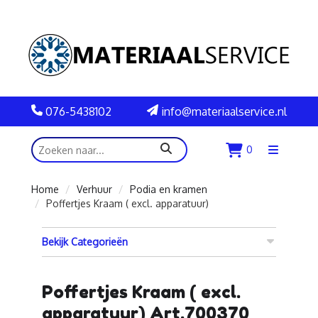
076-5438102
info@materiaalservice.nl
zoeken
0
Menu
openen
Home
Verhuur
Podia en kramen
Poffertjes Kraam ( excl. apparatuur)
Bekijk Categorieën
Poffertjes Kraam ( excl.
apparatuur) Art.700370