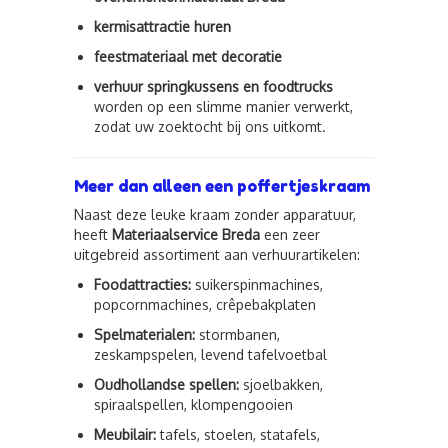
kermisattractie huren
feestmateriaal met decoratie
verhuur springkussens en foodtrucks
worden op een slimme manier verwerkt,
zodat uw zoektocht bij ons uitkomt.
Meer dan alleen een poffertjeskraam
Naast deze leuke kraam zonder apparatuur,
heeft
Materiaalservice Breda
een zeer
uitgebreid assortiment aan verhuurartikelen:
Foodattracties:
suikerspinmachines,
popcornmachines, crêpebakplaten
Spelmaterialen:
stormbanen,
zeskampspelen, levend tafelvoetbal
Oudhollandse spellen:
sjoelbakken,
spiraalspellen, klompengooien
Meubilair:
tafels, stoelen, statafels,