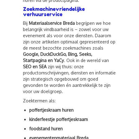
huren via de productpagina.
Zoekmachinevriendelijke
verhuurservice
Bij
Materiaalservice Breda
begrijpen we hoe
belangrijk vindbaarheid is – zowel voor uw
evenement als voor onze diensten. Daarom
zijn onze artikelen optimaal gepresenteerd op
de meest bezochte zoekmachines zoals
Google, DuckDuckGo, Bing, Seeks,
Startpagina en YaCy
. Ook in de wereld van
SEO en SEA
zijn wij thuis: onze
productomschrijvingen, diensten en informatie
zijn strategisch opgebouwd om goed
gevonden te worden én aantrekkelijk te zijn
voor uw doelgroep.
Zoektermen als:
poffertjeskraam huren
kinderfeestje poffertjeskraam
foodstand huren
evenementenmateriaal Breda