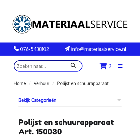
076-5438102
info@materiaalservice.nl
zoeken
0
Menu
openen
Home
Verhuur
Polijst en schuurapparaat
Bekijk Categorieën
Polijst en schuurapparaat
Art. 150030