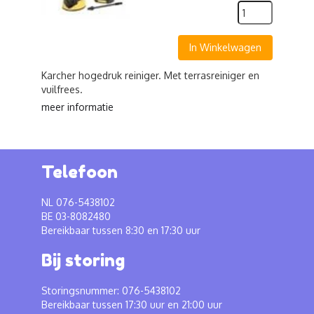
In Winkelwagen
Karcher hogedruk reiniger. Met terrasreiniger en
vuilfrees.
meer informatie
Telefoon
NL 076-5438102
BE 03-8082480
Bereikbaar tussen 8:30 en 17:30 uur
Bij storing
Storingsnummer: 076-5438102
Bereikbaar tussen 17:30 uur en 21:00 uur