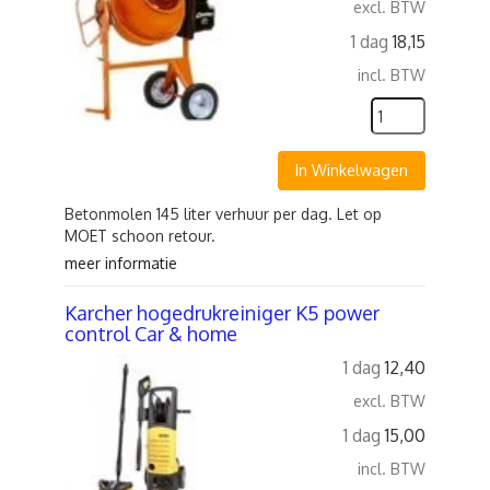
excl. BTW
1 dag
18,15
incl. BTW
In Winkelwagen
Betonmolen 145 liter verhuur per dag. Let op
MOET schoon retour.
meer informatie
Karcher hogedrukreiniger K5 power
control Car & home
1 dag
12,40
excl. BTW
1 dag
15,00
incl. BTW