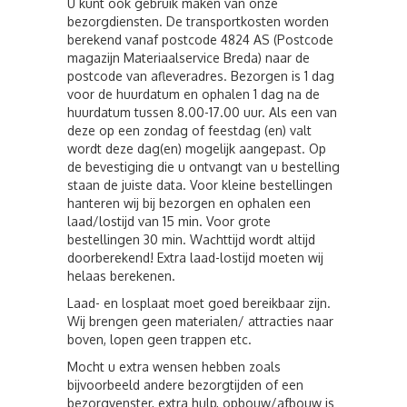
U kunt ook gebruik maken van onze
bezorgdiensten. De transportkosten worden
berekend vanaf postcode 4824 AS (Postcode
magazijn Materiaalservice Breda) naar de
postcode van afleveradres. Bezorgen is 1 dag
voor de huurdatum en ophalen 1 dag na de
huurdatum tussen 8.00-17.00 uur. Als een van
deze op een zondag of feestdag (en) valt
wordt deze dag(en) mogelijk aangepast. Op
de bevestiging die u ontvangt van u bestelling
staan de juiste data. Voor kleine bestellingen
hanteren wij bij bezorgen en ophalen een
laad/lostijd van 15 min. Voor grote
bestellingen 30 min. Wachttijd wordt altijd
doorberekend! Extra laad-lostijd moeten wij
helaas berekenen.
Laad- en losplaat moet goed bereikbaar zijn.
Wij brengen geen materialen/ attracties naar
boven, lopen geen trappen etc.
Mocht u extra wensen hebben zoals
bijvoorbeeld andere bezorgtijden of een
bezorgvenster, extra hulp, opbouw/afbouw is