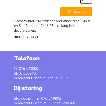
In Winkelwagen
Decor Winter-/ Kerstdecor. Met afbeelding Skihut
en Sint Bernard afm. 6.25 mtr. lang incl.
decorsteunen.
meer informatie
Telefoon
NL 076-5438102
BE 03-8082480
Bereikbaar tussen 8:30 en 17:30 uur
Bij storing
Storingsnummer: 076-5438102
Bereikbaar tussen 17:30 uur en 21:00 uur