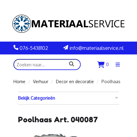
076-5438102
info@materiaalservice.nl
zoeken
0
Menu
openen
Home
Verhuur
Decor en decoratie
Poolhaas
Bekijk Categorieën
Poolhaas Art. 040087