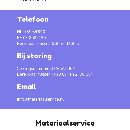
Telefoon
NL 076-5438102
BE 03-8082480
Bereikbaar tussen 8:30 en 17:30 uur
Bij storing
Storingsnummer: 076-5438102
Bereikbaar tussen 17:30 uur en 21:00 uur
Email
info@materiaalservice.nl
Materiaalservice