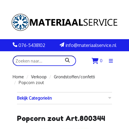
076-5438102
info@materiaalservice.nl
zoeken
0
Menu
openen
Home
Verkoop
Grondstoffen/confetti
Popcorn zout
Bekijk Categorieën
Popcorn zout Art.800344