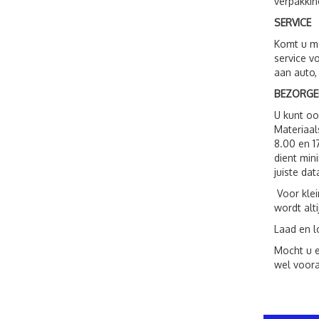
verpakkin
SERVICE
Komt u me
service v
aan auto,
BEZORGE
U kunt o
Materiaal
8.00 en 1
dient min
juiste dat
Voor klei
wordt alt
Laad en l
Mocht u e
wel voora