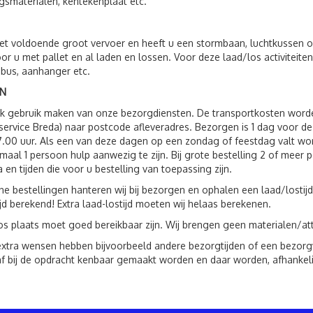
gsmaterialen, kentekenplaat etc.
t voldoende groot vervoer en heeft u een stormbaan, luchtkussen o.
oor u met pallet en al laden en lossen. Voor deze laad/los activite
 bus, aanhanger etc.
N
ok gebruik maken van onze bezorgdiensten. De transportkosten wor
service Breda) naar postcode afleveradres. Bezorgen is 1 dag voor 
7.00 uur. Als een van deze dagen op een zondag of feestdag valt wo
imaal 1 persoon hulp aanwezig te zijn. Bij grote bestelling 2 of mee
a en tijden die voor u bestelling van toepassing zijn.
ne bestellingen hanteren wij bij bezorgen en ophalen een laad/lostijd
ijd berekend! Extra laad-lostijd moeten wij helaas berekenen.
os plaats moet goed bereikbaar zijn. Wij brengen geen materialen/att
xtra wensen hebben bijvoorbeeld andere bezorgtijden of een bezorgven
f bij de opdracht kenbaar gemaakt worden en daar worden, afhankeli