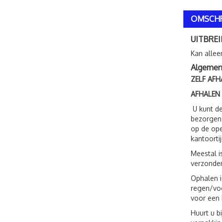
OMSCHR
UITBREI
Kan allee
Algemene
ZELF AFH
AFHALEN
U kunt de
bezorgen.
op de ope
kantoorti
Meestal i
verzonden
Ophalen i
regen/voc
voor een 
Huurt u b