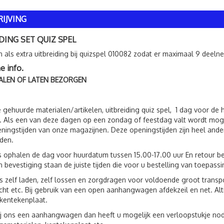
IJVING
DING SET QUIZ SPEL
n als extra uitbreiding bij quizspel 010082 zodat er maximaal 9 dee
 info.
ALEN OF LATEN BEZORGEN
 gehuurde materialen/artikelen, uitbreiding quiz spel, 1 dag voor d
 Als een van deze dagen op een zondag of feestdag valt wordt moge
ningstijden van onze magazijnen. Deze openingstijden zijn heel ande
jden.
s ophalen de dag voor huurdatum tussen 15.00-17.00 uur En retour be
 bevestiging staan de juiste tijden die voor u bestelling van toepassin
s zelf laden, zelf lossen en zorgdragen voor voldoende groot trans
ht etc. Bij gebruik van een open aanhangwagen afdekzeil en net. Al
kentekenplaat.
ij ons een aanhangwagen dan heeft u mogelijk een verloopstukje nod