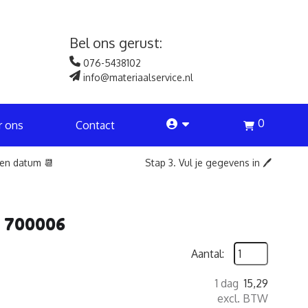
Bel ons gerust:
076-5438102
info@materiaalservice.nl
0
account
r ons
Contact
een datum 📆
Stap 3. Vul je gegevens in 🖊️
t. 700006
Aantal:
1 dag
15,29
excl. BTW