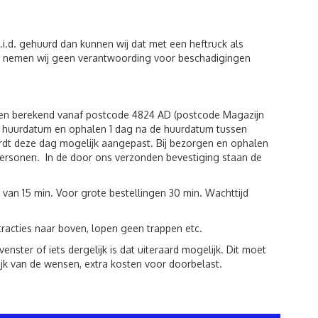
i.d. gehuurd dan kunnen wij dat met een heftruck als
iten nemen wij geen verantwoording voor beschadigingen
den berekend vanaf postcode 4824 AD (postcode Magazijn
de huurdatum en ophalen 1 dag na de huurdatum tussen
rdt deze dag mogelijk aangepast. Bij bezorgen en ophalen
r personen. In de door ons verzonden bevestiging staan de
 van 15 min. Voor grote bestellingen 30 min. Wachttijd
racties naar boven, lopen geen trappen etc.
ster of iets dergelijk is dat uiteraard mogelijk. Dit moet
jk van de wensen, extra kosten voor doorbelast.