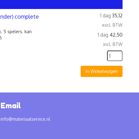
1 dag
35,12
minder) complete
excl. BTW
. 5 spelers. kan
1 dag
42,50
6
incl. BTW
In Winkelwagen
Email
info@materiaalservice.nl