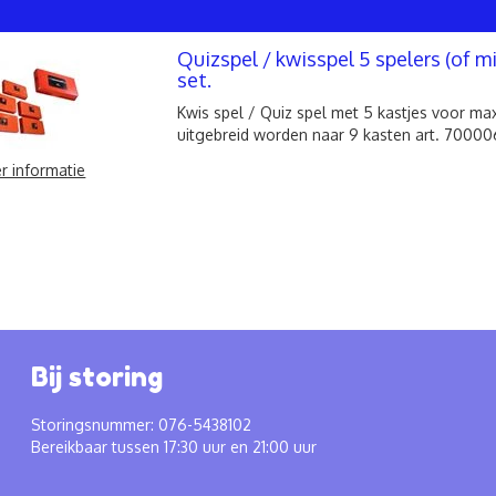
Quizspel / kwisspel 5 spelers (of 
set.
Kwis spel / Quiz spel met 5 kastjes voor max
uitgebreid worden naar 9 kasten art. 70000
r informatie
Bij storing
Storingsnummer: 076-5438102
Bereikbaar tussen 17:30 uur en 21:00 uur