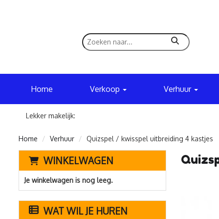
zoeken
Home
Verkoop
Verhuur
Lekker makelijk:
Home
Verhuur
Quizspel / kwisspel uitbreiding 4 kastjes
Quizsp
WINKELWAGEN
Je winkelwagen is nog leeg.
WAT WIL JE HUREN