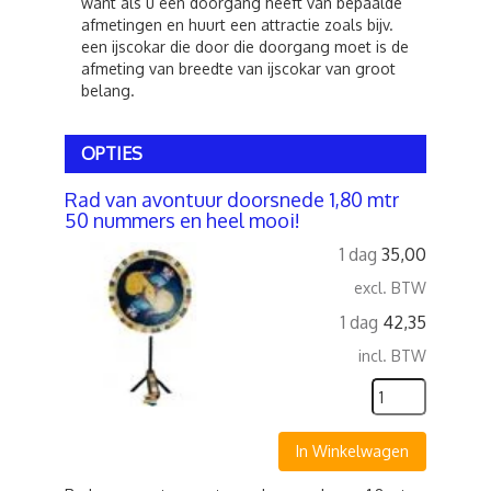
want als u een doorgang heeft van bepaalde
afmetingen en huurt een attractie zoals bijv.
een ijscokar die door die doorgang moet is de
afmeting van breedte van ijscokar van groot
belang.
OPTIES
Rad van avontuur doorsnede 1,80 mtr
50 nummers en heel mooi!
1 dag
35,00
excl. BTW
1 dag
42,35
incl. BTW
In Winkelwagen