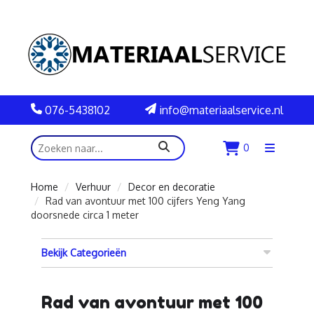
076-5438102
info@materiaalservice.nl
zoeken
0
Menu
openen
Home
Verhuur
Decor en decoratie
Rad van avontuur met 100 cijfers Yeng Yang
doorsnede circa 1 meter
Bekijk Categorieën
Rad van avontuur met 100