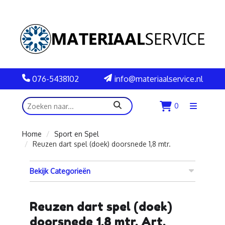
076-5438102
info@materiaalservice.nl
zoeken
0
Menu
openen
Home
Sport en Spel
Reuzen dart spel (doek) doorsnede 1,8 mtr.
Bekijk Categorieën
Reuzen dart spel (doek)
doorsnede 1,8 mtr. Art.