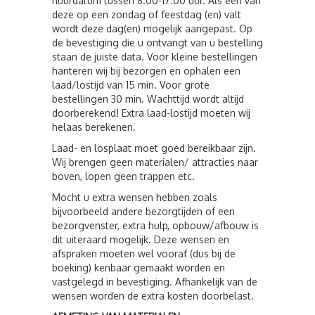
huurdatum tussen 8.00-17.00 uur. Als een van
deze op een zondag of feestdag (en) valt
wordt deze dag(en) mogelijk aangepast. Op
de bevestiging die u ontvangt van u bestelling
staan de juiste data. Voor kleine bestellingen
hanteren wij bij bezorgen en ophalen een
laad/lostijd van 15 min. Voor grote
bestellingen 30 min. Wachttijd wordt altijd
doorberekend! Extra laad-lostijd moeten wij
helaas berekenen.
Laad- en losplaat moet goed bereikbaar zijn.
Wij brengen geen materialen/ attracties naar
boven, lopen geen trappen etc.
Mocht u extra wensen hebben zoals
bijvoorbeeld andere bezorgtijden of een
bezorgvenster, extra hulp, opbouw/afbouw is
dit uiteraard mogelijk. Deze wensen en
afspraken moeten wel vooraf (dus bij de
boeking) kenbaar gemaakt worden en
vastgelegd in bevestiging. Afhankelijk van de
wensen worden de extra kosten doorbelast.