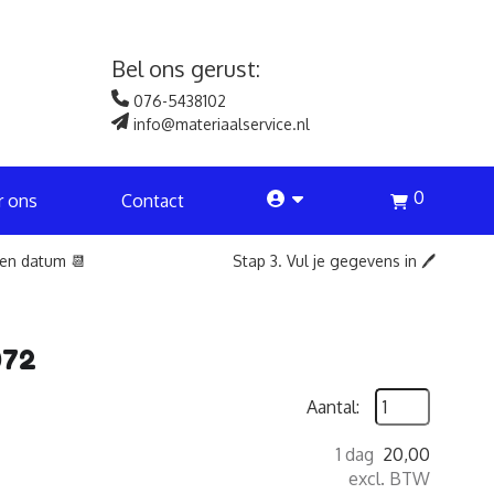
Bel ons gerust:
076-5438102
info@materiaalservice.nl
0
account
r ons
Contact
een datum 📆
Stap 3. Vul je gegevens in 🖊️
072
Aantal:
1 dag
20,00
excl. BTW