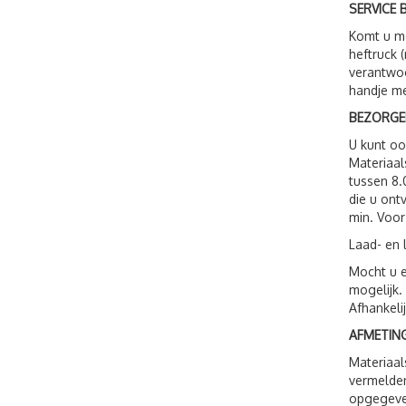
SERVICE B
Komt u me
heftruck 
verantwoo
handje me
BEZORGE
U kunt o
Materiaal
tussen 8.
die u ont
min. Voor
Laad- en 
Mocht u e
mogelijk.
Afhankeli
AFMETING
Materiaal
vermelden
opgegeven