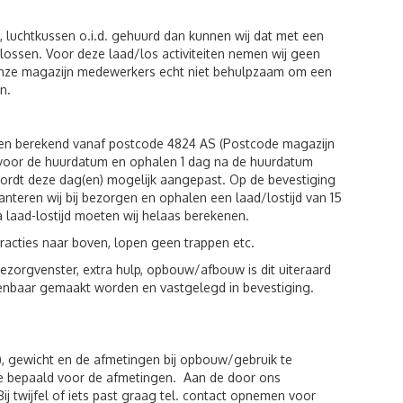
luchtkussen o.i.d. gehuurd dan kunnen wij dat met een
n lossen. Voor deze laad/los activiteiten nemen wij geen
 onze magazijn medewerkers echt niet behulpzaam om een
n.
den berekend vanaf postcode 4824 AS (Postcode magazijn
g voor de huurdatum en ophalen 1 dag na de huurdatum
wordt deze dag(en) mogelijk aangepast. Op de bevestiging
hanteren wij bij bezorgen en ophalen een laad/lostijd van 15
a laad-lostijd moeten wij helaas berekenen.
racties naar boven, lopen geen trappen etc.
zorgvenster, extra hulp, opbouw/afbouw is dit uiteraard
kenbaar gemaakt worden en vastgelegd in bevestiging.
), gewicht en de afmetingen bij opbouw/gebruik te
de bepaald voor de afmetingen. Aan de door ons
twijfel of iets past graag tel. contact opnemen voor