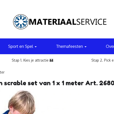
Sport en Spel
Themafeesten
Ove
Stap 1. Kies je attractie 🏰
Stap 2. Pick 
ter
 scrable set van 1 x 1 meter Art. 268