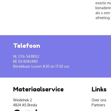
exacte ma
benaderin
als u een
afmeting 
Telefoon
NL 076-5438102
BE 03-8082480
Bereikbaar tussen 8:30 en 17:30 uur
Materiaalservice
Links
Weidehek 2
Over ons
4824 AS Breda
Partners