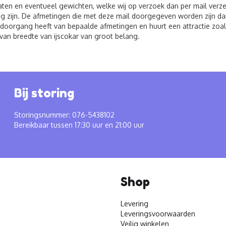
ten en eventueel gewichten, welke wij op verzoek dan per mail verzen
g zijn. De afmetingen die met deze mail doorgegeven worden zijn dan
 doorgang heeft van bepaalde afmetingen en huurt een attractie zoals
van breedte van ijscokar van groot belang.
Bij storing
Storingsnummer: 076-5438102
Bereikbaar tussen 17:30 uur en 21:00 uur
Shop
Levering
Leveringsvoorwaarden
Veilig winkelen