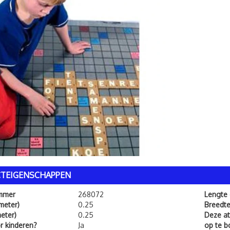
TEIGENSCHAPPEN
ummer
268072
Lengte
meter)
0.25
Breedt
eter)
0.25
Deze att
or kinderen?
Ja
op te 