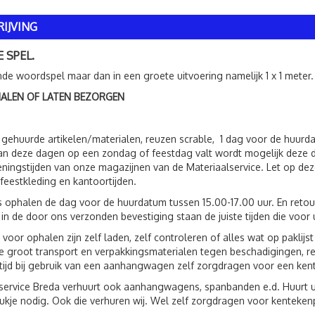
IJVING
 SPEL.
de woordspel maar dan in een groete uitvoering namelijk 1 x 1 meter.
HALEN OF LATEN BEZORGEN
 gehuurde artikelen/materialen, reuzen scrable, 1 dag voor de huur
an deze dagen op een zondag of feestdag valt wordt mogelijk deze 
ningstijden van onze magazijnen van de Materiaalservice. Let op deze
feestkleding en kantoortijden.
s ophalen de dag voor de huurdatum tussen 15.00-17.00 uur. En reto
 in de door ons verzonden bevestiging staan de juiste tijden die voor 
 voor ophalen zijn zelf laden, zelf controleren of alles wat op paklij
 groot transport en verpakkingsmaterialen tegen beschadigingen, r
ltijd bij gebruik van een aanhangwagen zelf zorgdragen voor een ken
service Breda verhuurt ook aanhangwagens, spanbanden e.d. Huurt 
ukje nodig. Ook die verhuren wij. Wel zelf zorgdragen voor kenteken