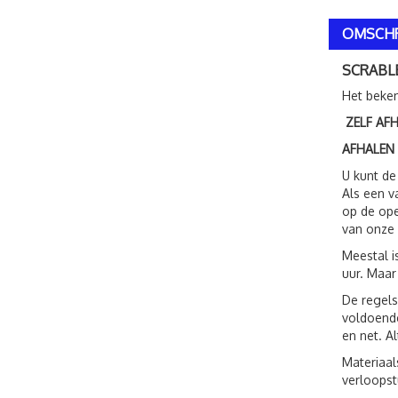
OMSCHR
SCRABLE
Het beken
ZELF AF
AFHALEN
U kunt de
Als een v
op de ope
van onze 
Meestal i
uur. Maar
De regels
voldoende
en net. A
Materiaal
verloopst