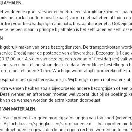
IJ AFHALEN.
t voldoende groot vervoer en heeft u een stormbaan/hindernisbaan, 
(mits heftruck chauffeur beschikbaar) voor u met pallet en al laden e
rding voor beschadigingen aan auto, bus, aanhanger etc. Ook zijn
e te helpen maar in principe bij afhalen is het zelf laden en zelf losse
N
ok gebruik maken van onze bezorgdiensten. De transportkosten wor
service Breda) naar de postcode van afleveradres. Bezorgen is 1 da
00-17.00 uur. Als een van deze op een zondag of feestdag (en) valt 
vangt van u bestelling staan de juiste data. Voor kleine bestellingen 
 grote bestellingen 30 min. Wachttijd wordt altijd doorberekend! Extr
losplaat moet goed bereikbaar zijn. Wij brengen geen materialen/ att
xtra wensen hebben zoals bijvoorbeeld andere bezorgtijden of een be
 Deze wensen en afspraken moeten wel vooraf (dus bij de boeking) 
jk van de wensen worden de extra kosten doorbelast.
 VAN MATERIALEN.
service probeert zo goed mogelijk afmetingen van transport (vervoer
. Bij luchtkussen/springkussen/stormbanen e.d. is het oprollen me
 afmetingen en gewichten kunnen geen rechten worden ontleend. Bij 