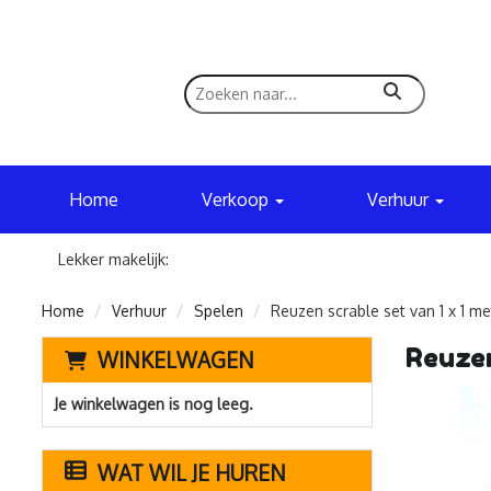
zoeken
Home
Verkoop
Verhuur
Lekker makelijk:
Home
Verhuur
Spelen
Reuzen scrable set van 1 x 1 me
Reuzen
WINKELWAGEN
Je winkelwagen is nog leeg.
WAT WIL JE HUREN