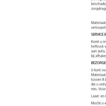
beschadig
zorgdrage
Materiaal
verloopst
SERVICE B
Komt u me
heftruck 
aan auto,
bij afhale
BEZORGE
U kunt o
Materiaal
tussen 8.
die u ont
min. Voor
Laad- en 
Mocht u e