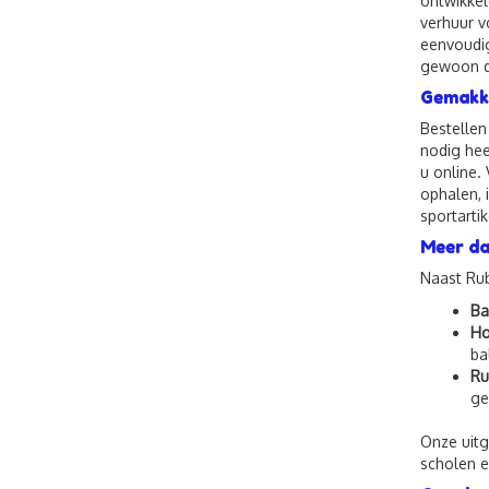
ontwikkel
verhuur v
eenvoudig
gewoon de
Gemakke
Bestellen
nodig hee
u online.
ophalen, 
sportarti
Meer da
Naast Rub
Ba
Ho
ba
Ru
ge
Onze uitg
scholen e