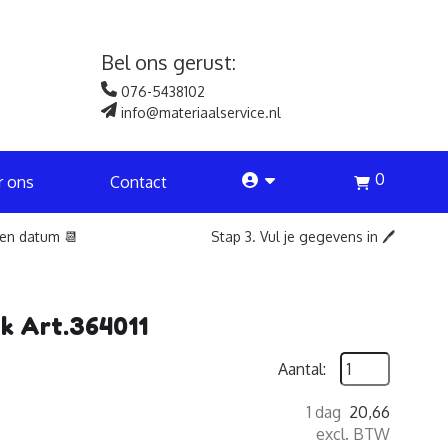
Bel ons gerust:
076-5438102
info@materiaalservice.nl
0
account
r ons
Contact
een datum 📆
Stap 3. Vul je gegevens in 🖊️
uk Art.364011
Aantal:
1 dag
20,66
excl. BTW