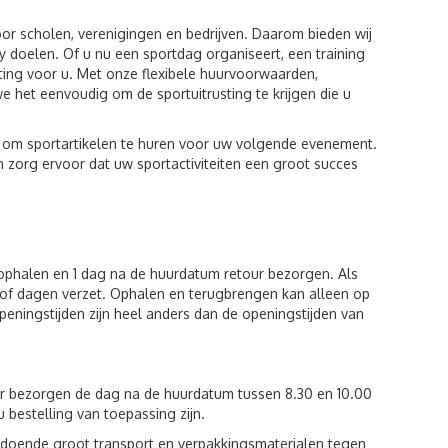
voor scholen, verenigingen en bedrijven. Daarom bieden wij
 doelen. Of u nu een sportdag organiseert, een training
sting voor u. Met onze flexibele huurvoorwaarden,
 het eenvoudig om de sportuitrusting te krijgen die u
 om sportartikelen te huren voor uw volgende evenement.
 zorg ervoor dat uw sportactiviteiten een groot succes
 ophalen en 1 dag na de huurdatum retour bezorgen. Als
of dagen verzet. Ophalen en terugbrengen kan alleen op
eningstijden zijn heel anders dan de openingstijden van
ur bezorgen de dag na de huurdatum tussen 8.30 en 10.00
u bestelling van toepassing zijn.
voldoende groot transport en verpakkingsmaterialen tegen