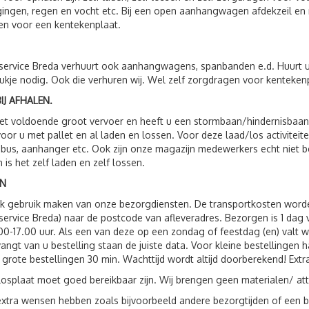
ingen, regen en vocht etc. Bij een open aanhangwagen afdekzeil en n
n voor een kentekenplaat.
service Breda verhuurt ook aanhangwagens, spanbanden e.d. Huurt 
ukje nodig. Ook die verhuren wij. Wel zelf zorgdragen voor kenteken
IJ AFHALEN.
t voldoende groot vervoer en heeft u een stormbaan/hindernisbaan, 
voor u met pallet en al laden en lossen. Voor deze laad/los activit
 bus, aanhanger etc. Ook zijn onze magazijn medewerkers echt niet 
n is het zelf laden en zelf lossen.
N
ok gebruik maken van onze bezorgdiensten. De transportkosten wor
service Breda) naar de postcode van afleveradres. Bezorgen is 1 da
00-17.00 uur. Als een van deze op een zondag of feestdag (en) valt 
vangt van u bestelling staan de juiste data. Voor kleine bestellingen 
 grote bestellingen 30 min. Wachttijd wordt altijd doorberekend! Extr
losplaat moet goed bereikbaar zijn. Wij brengen geen materialen/ att
xtra wensen hebben zoals bijvoorbeeld andere bezorgtijden of een be