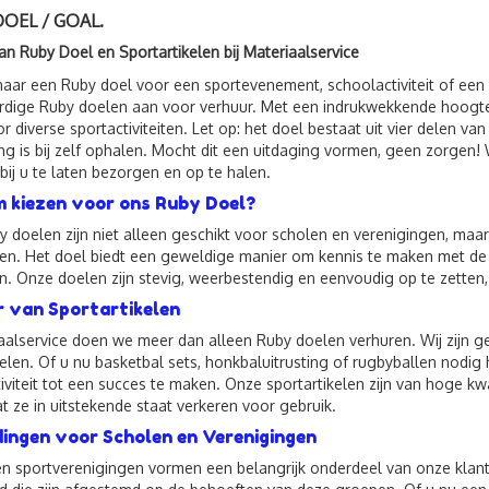
OEL / GOAL.
an Ruby Doel en Sportartikelen bij Materiaalservice
aar een Ruby doel voor een sportevenement, schoolactiviteit of een v
dige Ruby doelen aan voor verhuur. Met een indrukwekkende hoogte
r diverse sportactiviteiten. Let op: het doel bestaat uit vier delen va
g is bij zelf ophalen. Mocht dit een uitdaging vormen, geen zorgen!
 bij u te laten bezorgen en op te halen.
kiezen voor ons Ruby Doel?
 doelen zijn niet alleen geschikt voor scholen en verenigingen, maa
en. Het doel biedt een geweldige manier om kennis te maken met de
n. Onze doelen zijn stevig, weerbestendig en eenvoudig op te zetten, 
 van Sportartikelen
iaalservice doen we meer dan alleen Ruby doelen verhuren. Wij zijn g
kelen. Of u nu basketbal sets, honkbaluitrusting of rugbyballen nodig
iviteit tot een succes te maken. Onze sportartikelen zijn van hoge k
t ze in uitstekende staat verkeren voor gebruik.
ingen voor Scholen en Verenigingen
n sportverenigingen vormen een belangrijk onderdeel van onze kla