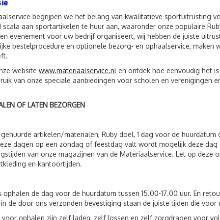
ie
iaalservice begrijpen we het belang van kwalitatieve sportuitrusting 
 scala aan sportartikelen te huur aan, waaronder onze populaire Ruby
een evenement voor uw bedrijf organiseert, wij hebben de juiste uitru
jke bestelprocedure en optionele bezorg- en ophaalservice, maken we
ft.
nze website
www.materiaalservice.nl
en ontdek hoe eenvoudig het is
uik van onze speciale aanbiedingen voor scholen en verenigingen en
ALEN OF LATEN BEZORGEN
 gehuurde artikelen/materialen, Ruby doel, 1 dag voor de huurdatum
eze dagen op een zondag of feestdag valt wordt mogelijk deze dag 
gstijden van onze magazijnen van de Materiaalservice. Let op deze op
tkleding en kantoortijden.
s ophalen de dag voor de huurdatum tussen 15.00-17.00 uur. En reto
 in de door ons verzonden bevestiging staan de juiste tijden die voor 
 voor ophalen zijn zelf laden, zelf lossen en zelf zorgdragen voor 