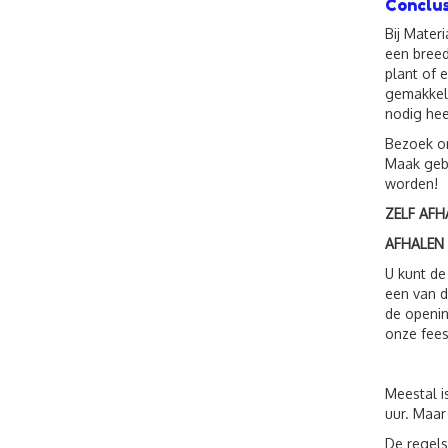
Conclus
Bij Mater
een breed
plant of 
gemakkeli
nodig hee
Bezoek o
Maak gebr
worden!
ZELF AFH
AFHALEN
U kunt de
een van d
de openin
onze fees
Meestal i
uur. Maar
De regels