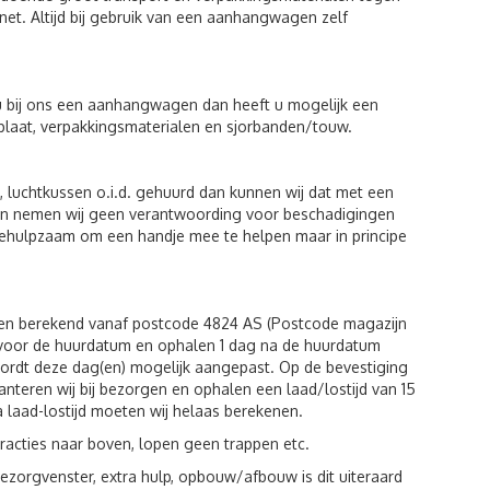
et. Altijd bij gebruik van een aanhangwagen zelf
u bij ons een aanhangwagen dan heeft u mogelijk een
plaat, verpakkingsmaterialen en sjorbanden/touw.
luchtkussen o.i.d. gehuurd dan kunnen wij dat met een
eiten nemen wij geen verantwoording voor beschadigingen
behulpzaam om een handje mee te helpen maar in principe
den berekend vanaf postcode 4824 AS (Postcode magazijn
g voor de huurdatum en ophalen 1 dag na de huurdatum
wordt deze dag(en) mogelijk aangepast. Op de bevestiging
hanteren wij bij bezorgen en ophalen een laad/lostijd van 15
a laad-lostijd moeten wij helaas berekenen.
racties naar boven, lopen geen trappen etc.
zorgvenster, extra hulp, opbouw/afbouw is dit uiteraard