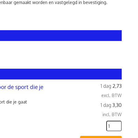
kenbaar gemaakt worden en vastgelegd in bevestiging.
1 dag
2,73
oor de sport die je
excl. BTW
ort die je gaat
1 dag
3,30
incl. BTW