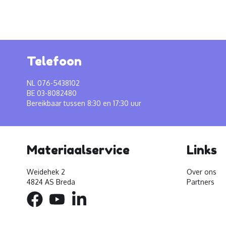
Telefoon
NL 076-5438102
BE 03-8082480
Bereikbaar tussen 8:30 en 17:30 uur
Materiaalservice
Links
Weidehek 2
Over ons
4824 AS Breda
Partners