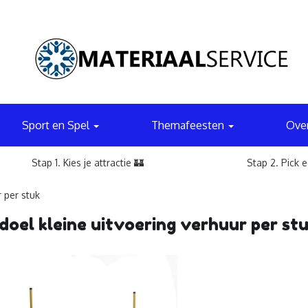
Sport en Spel
Themafeesten
Ove
Stap 1. Kies je attractie 🏰
Stap 2. Pick 
 per stuk
oel kleine uitvoering verhuur per st