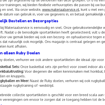
d die zijn afgestemd op de behoeften van deze groepen. Of u nu een
oor trainingen, wij bieden flexibele verhuuropties die passen bij uw 
 en snel. Via onze website,
www.materiaalservice.nl
, kunt u met een
 datum van gebruik in, voer uw gegevens in, en betaal gemakkelijk o
lijk Bestellen en Bezorgopties
 bij Materiaalservice is eenvoudig en snel. Onze gebruiksvriendelijke
ft. Nadat u de benodigde sportartikelen heeft geselecteerd, vult u de
 Voor uw gemak bieden wij ook een bezorg- en ophaalservice tegen ee
is dat natuurlijk ook mogelijk. Ons magazijn is centraal gelegen en 
kelen kunt afhalen.
n alleen Ruby Doelen
y doelen, verhuren we ook andere sportartikelen die ideaal zijn voor
sketbal Sets:
Onze basketbal sets zijn perfect voor zowel indoor als o
nkbaluitrusting:
Voor diegenen die willen kennismaken met honkbal, 
llen en knuppels.
gbyballen en Meer:
Naast de Ruby doelen, verhuren wij ook rugbybal
slaagde rugbytraining of -wedstrijd.
ebreide collectie sportartikelen is geschikt voor een breed scala aa
n verenigingen om ervoor te zorgen dat ze toegang hebben tot de bes