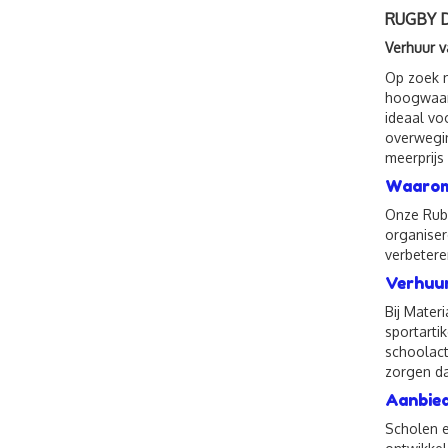
RUGBY D
Verhuur v
Op zoek n
hoogwaar
ideaal voo
overwegin
meerprijs
Waarom 
Onze Ruby
organiser
verbetere
Verhuur
Bij Mater
sportarti
schoolact
zorgen da
Aanbied
Scholen e