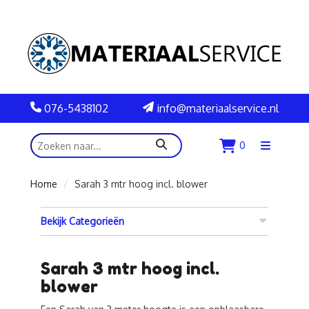
076-5438102
info@materiaalservice.nl
zoeken
0
Menu
openen
Home
Sarah 3 mtr hoog incl. blower
Bekijk Categorieën
Sarah 3 mtr hoog incl.
blower