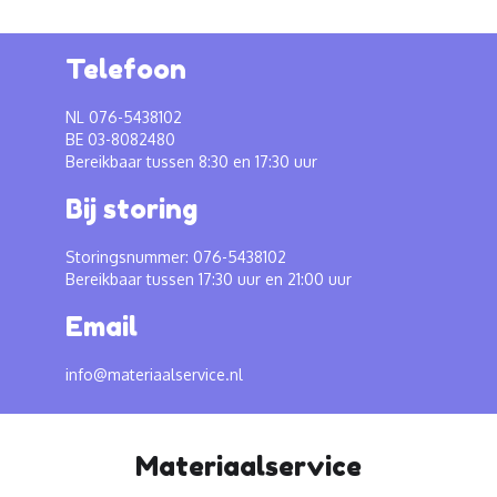
Telefoon
NL 076-5438102
BE 03-8082480
Bereikbaar tussen 8:30 en 17:30 uur
Bij storing
Storingsnummer: 076-5438102
Bereikbaar tussen 17:30 uur en 21:00 uur
Email
info@materiaalservice.nl
Materiaalservice