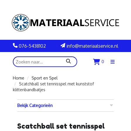
076-5438102
info@materiaalservice.nl
zoeken
0
Menu
openen
Home
Sport en Spel
Scatchball set tennisspel met kunststof
klittenbandbatjes
Bekijk Categorieën
Scatchball set tennisspel