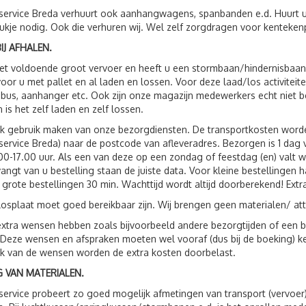
service Breda verhuurt ook aanhangwagens, spanbanden e.d. Huurt 
ukje nodig. Ook die verhuren wij. Wel zelf zorgdragen voor kenteken
IJ AFHALEN.
t voldoende groot vervoer en heeft u een stormbaan/hindernisbaan, 
voor u met pallet en al laden en lossen. Voor deze laad/los activit
 bus, aanhanger etc. Ook zijn onze magazijn medewerkers echt niet 
n is het zelf laden en zelf lossen.
ok gebruik maken van onze bezorgdiensten. De transportkosten wor
service Breda) naar de postcode van afleveradres. Bezorgen is 1 da
00-17.00 uur. Als een van deze op een zondag of feestdag (en) valt 
vangt van u bestelling staan de juiste data. Voor kleine bestellingen 
 grote bestellingen 30 min. Wachttijd wordt altijd doorberekend! Extr
losplaat moet goed bereikbaar zijn. Wij brengen geen materialen/ att
xtra wensen hebben zoals bijvoorbeeld andere bezorgtijden of een be
 Deze wensen en afspraken moeten wel vooraf (dus bij de boeking) 
jk van de wensen worden de extra kosten doorbelast.
 VAN MATERIALEN.
service probeert zo goed mogelijk afmetingen van transport (vervoer