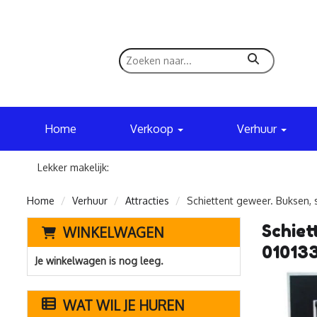
zoeken
Home
Verkoop
Verhuur
Lekker makelijk:
Home
Verhuur
Attracties
Schiettent geweer. Buksen, s
Schiet
WINKELWAGEN
01013
Je winkelwagen is nog leeg.
WAT WIL JE HUREN