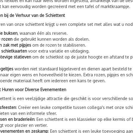
t is flexibel en kan naar wens worden ingesteld, afhankelijk van de b
t kan eenvoudig worden gecreëerd met een tafel of marktkraampje.
n bij de Verhuur van de Schiettent
uren van onze schiettent krijgt u een complete set met alles wat u nod
ie buksen
, waarvan één als reserve.
 rozen
die gebruikt kunnen worden als doelen.
n zak met pijpjes
om de rozen te stabiliseren.
 schietkaarten
voor extra variatie en uitdaging.
stevige statieven
om de schietkist op de juiste hoogte en afstand te p
geltjes
worden niet standaard bijgeleverd en dienen apart besteld te 
 naar eigen wens en hoeveelheid te kiezen. Extra rozen, pijpjes en sc
ldoende materiaal heeft om iedereen een kans te geven.
t Huren voor Diverse Evenementen
ettent is een veelzijdige attractie die geschikt is voor verschillende
fsfeesten
: Creëer een leuke competitie tussen collega's met onze sc
ieten van een informele sfeer.
sen en braderieën
: Een schiettent is een klassieker op elke kermis of 
gt voor plezier en vertier.
evenementen en zeskamp
: Een schiettent is een leuke toevoeging 