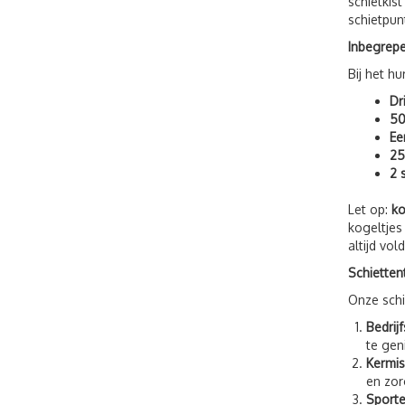
schietkis
schietpun
Inbegrepe
Bij het h
Dr
50
Ee
25
2 
Let op:
ko
kogeltjes
altijd vo
Schietten
Onze schi
Bedrij
te gen
Kermis
en zor
Sport