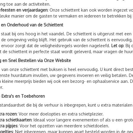
ing toe aan de activiteiten.
efeesten en verjaardagen
: Onze schiettent kan ook worden ingezet vo
 leuke manier om de gasten te vermaken en iedereen te betrekken bij
d en Onderhoud van de Schiettent
d staat bij ons hoog in het vaandel. De schiettent is uitgerust met ee
de omgeving veilig blijft. Het gebruik van de schiettent is eenvoudi
e ervoor zorgt dat de veiligheidsregels worden nageleefd.
Let op
: Bi
t de schiettent in perfecte staat wordt geleverd, maar vragen de hu
 en Snel Bestellen via Onze Website
 van onze schiettent met buksen is heel eenvoudig. U kunt direct bes
nste huurdatum invullen, uw gegevens invoeren en veilig betalen. D
 kleine meerprijs bieden wij ook een bezorg- en ophaalservice aan. D
r.
 Extra's en Toebehoren
standaardset die bij de verhuur is inbegrepen, kunt u extra materialen 
tra rozen
: Voor meer doelopties en extra schietplezier.
tra schietkaarten
: Ideaal voor langere evenementen of als u een gro
tra pijpjes
: Voor het opzetten van meerdere schietdoelen.
geltjes
: Niet inbegrepen, maar kunnen apart besteld worden in de g