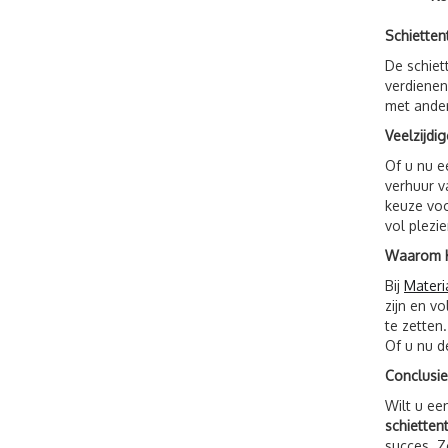
Schiette
De schie
verdienen
met ander
Veelzijdi
Of u nu e
verhuur v
keuze voo
vol plezie
Waarom Ki
Bij
Materi
zijn en v
te zetten
Of u nu d
Conclusie
Wilt u ee
schietten
succes. Z