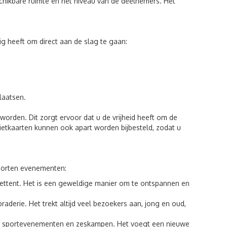
eschikbare ruimte en het niveau van de deelnemers. Het
ig heeft om direct aan de slag te gaan:
laatsen.
worden. Dit zorgt ervoor dat u de vrijheid heeft om de
hietkaarten kunnen ook apart worden bijbesteld, zodat u
 soorten evenementen:
hiettent. Het is een geweldige manier om te ontspannen en
braderie. Het trekt altijd veel bezoekers aan, jong en oud,
aan sportevenementen en zeskampen. Het voegt een nieuwe