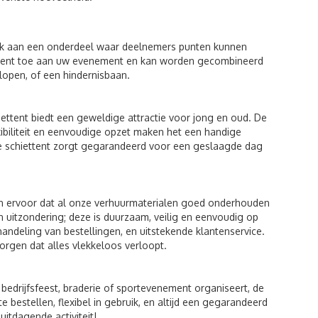
nk aan een onderdeel waar deelnemers punten kunnen
lement toe aan uw evenement en kan worden gecombineerd
lopen, of een hindernisbaan.
ettent biedt een geweldige attractie voor jong en oud. De
xibiliteit en eenvoudige opzet maken het een handige
nze schiettent zorgt gegarandeerd voor een geslaagde dag
en ervoor dat al onze verhuurmaterialen goed onderhouden
n uitzondering; deze is duurzaam, veilig en eenvoudig op
handeling van bestellingen, en uitstekende klantenservice.
zorgen dat alles vlekkeloos verloopt.
bedrijfsfeest, braderie of sportevenement organiseert, de
e bestellen, flexibel in gebruik, en altijd een gegarandeerd
itdagende activiteit!