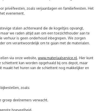
or privéfeesten, zoals verjaardagen en familiefeesten. Het
 het evenement.
n stevige stalen achterwand die de kogeltjes opvangt,
g, maar we raden altijd aan om een toezichthouder aan te
j de verhuur is geen onderhoud inbegrepen. We zorgen
urder om verantwoordelijk om te gaan met de materialen.
tellen via onze website,
www.materiaalservice.nl
. Hier kunt
e schiettent kan worden opgehaald bij ons depot, maar
it maakt het huren van de schiettent nog makkelijker en
bijbestellen, zoals:
te groep deelnemers verwacht.
ewenste hoeveelheid.