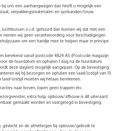
u bij ons een aanhangwagen dan heeft u mogelijk een
plaat, verpakkingsmaterialen en sjorbanden/touw.
luchtkussen o.i.d. gehuurd dan kunnen wij dat met een
eiten nemen wij geen verantwoording voor beschadigingen
behulpzaam om een handje mee te helpen maar in principe
den berekend vanaf postcode 4824 AS (Postcode magazijn
g voor de huurdatum en ophalen 1 dag na de huurdatum
wordt deze dag(en) mogelijk aangepast. Op de bevestiging
hanteren wij bij bezorgen en ophalen een laad/lostijd van 15
a laad-lostijd moeten wij helaas berekenen.
racties naar boven, lopen geen trappen etc.
zorgvenster, extra hulp, opbouw/afbouw is dit uiteraard
kenbaar gemaakt worden en vastgelegd in bevestiging.
), gewicht en de afmetingen bij opbouw/gebruik te