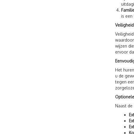
uitdag
Famili
is een
Veilighei
Veilighei
waardoor 
wijzen di
ervoor da
Eenvoudig
Het huren
u de gewe
tegen een
zorgeloze
Optionele
Naast de 
Ex
Ex
Ex
Ko