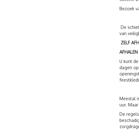
Bezoek v
De schiet
van veili
ZELF AF
AFHALEN
U kunt de
dagen op 
openingst
feestkled
Meestal i
uur. Maar
De regels
beschadig
zorgdrage