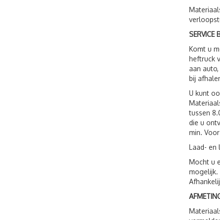
Materiaal
verloopst
SERVICE B
Komt u me
heftruck 
aan auto,
bij afhale
U kunt o
Materiaal
tussen 8.
die u ont
min. Voor
Laad- en 
Mocht u e
mogelijk.
Afhankeli
AFMETING
Materiaal