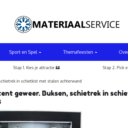
Sport en Spel
Themafeesten
Ove
Stap 1. Kies je attractie 🏰
Stap 2. Pick 
chietrek in schietkist met stalen achterwand
tent geweer. Buksen, schietrek in schi
3