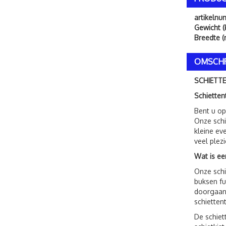
artikeln
Gewicht (
Breedte (
OMSCHR
SCHIETT
Schietten
Bent u op
Onze schi
kleine ev
veel plez
Wat is ee
Onze schi
buksen fu
doorgaan!
schietten
De schiet