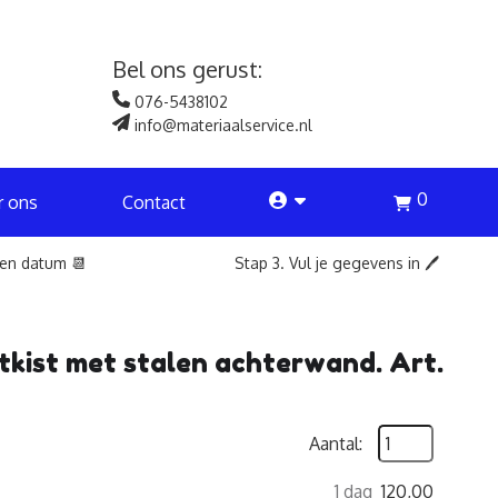
Bel ons gerust:
076-5438102
info@materiaalservice.nl
0
account
r ons
Contact
een datum 📆
Stap 3. Vul je gegevens in 🖊️
etkist met stalen achterwand. Art.
Aantal:
1 dag
120,00