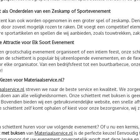
nt als Onderdelen van een Zeskamp of Sportevenement
ttent kan ook worden opgenomen in een groter spel of zeskamp. De
 door zoveel mogelijk rozen te raken. Dit voegt een competitief e
e sportartikelen en spellen die wij aanbieden, zoals touwtrekken, zak
ge Attractie voor Elk Soort Evenement
en grootschalig evenement organiseert of een intiem feest, onze schi
an de schiettent is populair bij uiteenlopende evenementen, en de fle
r elke organisator. Van een bedrijfsfeest tot een buurtbarbecue, o
r!
ezen voor Materiaalservice.nl?
aalservice.nl
streven we naar de beste service en kwaliteit. We zorg
oldoen aan alle veiligheidsnormen. Onze schiettent met buksen is gee
. Bovendien bieden wij een gebruiksvriendelijke website, een snelle af
e schiettent zelf komt ophalen of kiest voor onze bezorgservice, wij 
n schiettent huren voor uw volgende evenement? Of u nu een kermis, 
t met buksen
van
Materiaalservice.nl
is de perfecte keuze! Eenvoudig t
org ervoor dat uw evenement onvergetelijk wordt met deze leuke en u