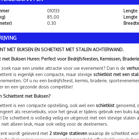
ummer
010133
Lengte 
kg)
85.00
Lengte
meter)
0.30
Breedt
IJVING
ENT MET BUKSEN EN SCHIETKIST MET STALEN ACHTERWAND.
t met Buksen Huren: Perfect voor Bedrijfsfeesten, Kermissen, Braderi
 zoek naar een unieke attractie voor uw evenement? Dan is de
verhu
ettent is eigenlijk een compacte, maar stevige
schietkist met een st
enementen. Of u nu een bedrijfsfeest, kermis, braderie, sportevenement
ier en een gezonde dosis competitie!
n Schiettent met Buksen?
ettent is een compacte opstelling, ook wel een
schietkist
genoemd, di
ngeert als reservebuks, voor het geval er tijdens gebruik een buks kapo
 De schiettent is volledig veilig en uitgerust met een stevige stalen
t niet alleen leuk, maar ook veilig voor de deelnemers.
tent wordt geleverd met
2 stevige statieven
waarop de schietkist word