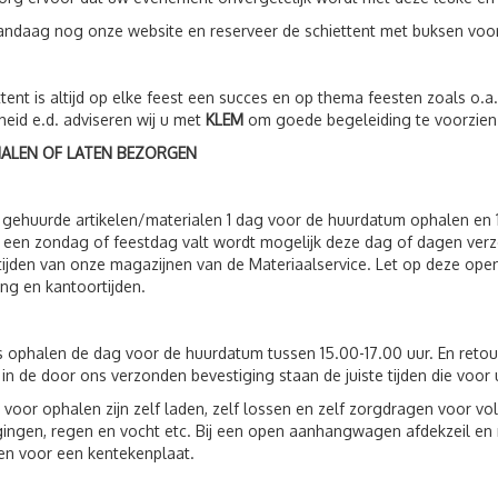
andaag nog onze website en reserveer de schiettent met buksen vo
tent is altijd op elke feest een succes en op thema feesten zoals o.
gheid e.d. adviseren wij u met
KLEM
om goede begeleiding te voorzien
HALEN OF LATEN BEZORGEN
 gehuurde artikelen/materialen 1 dag voor de huurdatum ophalen en 
een zondag of feestdag valt wordt mogelijk deze dag of dagen verz
ijden van onze magazijnen van de Materiaalservice. Let op deze open
ing en kantoortijden.
s ophalen de dag voor de huurdatum tussen 15.00-17.00 uur. En reto
 in de door ons verzonden bevestiging staan de juiste tijden die voor 
 voor ophalen zijn zelf laden, zelf lossen en zelf zorgdragen voor 
ingen, regen en vocht etc. Bij een open aanhangwagen afdekzeil en n
n voor een kentekenplaat.