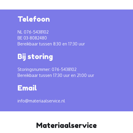
Telefoon
NL 076-5438102
BE 03-8082480
Bereikbaar tussen 8:30 en 17:30 uur
Bij storing
Storingsnummer: 076-5438102
Bereikbaar tussen 17:30 uur en 21:00 uur
Email
info@materiaalservice.nl
Materiaalservice