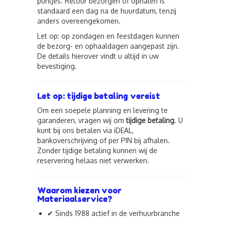
puntjes. Retour bezorgen of ophalen is
standaard een dag na de huurdatum, tenzij
anders overeengekomen.
Let op: op zondagen en feestdagen kunnen
de bezorg- en ophaaldagen aangepast zijn.
De details hierover vindt u altijd in uw
bevestiging.
Let op: tijdige betaling vereist
Om een soepele planning en levering te
garanderen, vragen wij om
tijdige betaling
. U
kunt bij ons betalen via iDEAL,
bankoverschrijving of per PIN bij afhalen.
Zonder tijdige betaling kunnen wij de
reservering helaas niet verwerken.
Waarom kiezen voor
Materiaalservice?
✔ Sinds 1988 actief in de verhuurbranche