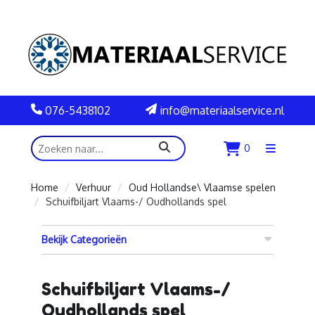
076-5438102
info@materiaalservice.nl
zoeken
0
Menu
openen
Home
Verhuur
Oud Hollandse\ Vlaamse spelen
Schuifbiljart Vlaams-/ Oudhollands spel
Bekijk Categorieën
Schuifbiljart Vlaams-/
Oudhollands spel