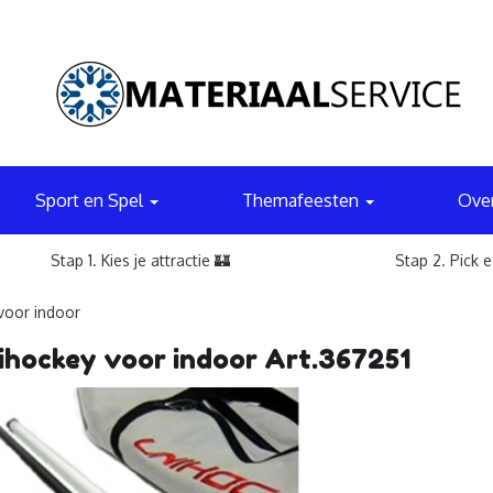
Sport en Spel
Themafeesten
Ove
Stap 1. Kies je attractie 🏰
Stap 2. Pick 
voor indoor
ihockey voor indoor Art.367251