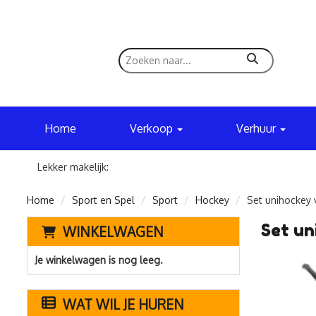
zoeken
Home
Verkoop
Verhuur
Lekker makelijk:
Home
Sport en Spel
Sport
Hockey
Set unihockey 
Set un
WINKELWAGEN
Je winkelwagen is nog leeg.
WAT WIL JE HUREN