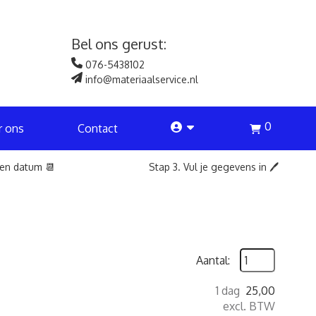
Bel ons gerust:
076-5438102
info@materiaalservice.nl
0
account
r ons
Contact
een datum 📆
Stap 3. Vul je gegevens in 🖊️
Aantal:
1 dag
25,00
excl. BTW