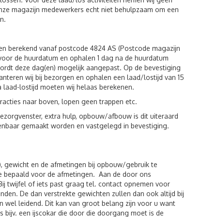
 onze magazijn medewerkers echt niet behulpzaam om een
n.
den berekend vanaf postcode 4824 AS (Postcode magazijn
g voor de huurdatum en ophalen 1 dag na de huurdatum
wordt deze dag(en) mogelijk aangepast. Op de bevestiging
hanteren wij bij bezorgen en ophalen een laad/lostijd van 15
a laad-lostijd moeten wij helaas berekenen.
racties naar boven, lopen geen trappen etc.
zorgvenster, extra hulp, opbouw/afbouw is dit uiteraard
kenbaar gemaakt worden en vastgelegd in bevestiging.
), gewicht en de afmetingen bij opbouw/gebruik te
de bepaald voor de afmetingen. Aan de door ons
twijfel of iets past graag tel. contact opnemen voor
den. De dan verstrekte gewichten zullen dan ook altijd bij
 wel leidend. Dit kan van groot belang zijn voor u want
 bijv. een ijscokar die door die doorgang moet is de