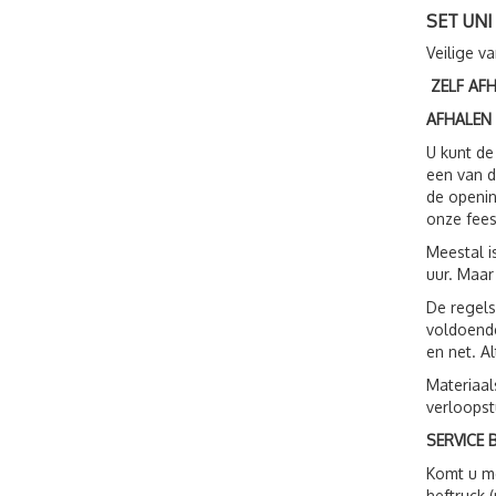
SET UN
Veilige v
ZELF AF
AFHALEN
U kunt de
een van d
de openin
onze fees
Meestal i
uur. Maar
De regels
voldoende
en net. A
Materiaal
verloopst
SERVICE B
Komt u me
heftruck 