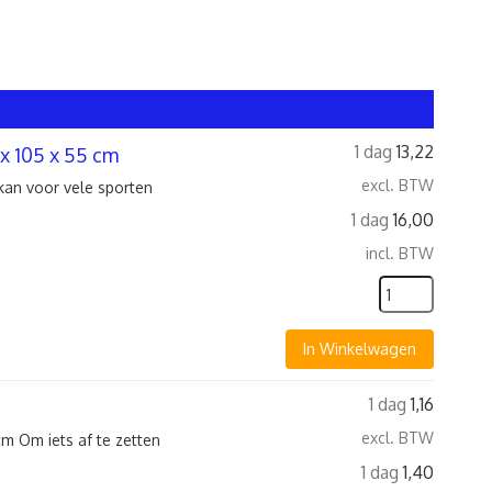
1 dag
13,22
x 105 x 55 cm
excl. BTW
kan voor vele sporten
1 dag
16,00
incl. BTW
In Winkelwagen
1 dag
1,16
excl. BTW
m Om iets af te zetten
1 dag
1,40