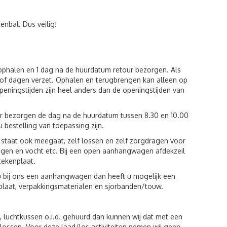
enbal. Dus veilig!
 ophalen en 1 dag na de huurdatum retour bezorgen. Als
of dagen verzet. Ophalen en terugbrengen kan alleen op
eningstijden zijn heel anders dan de openingstijden van
ur bezorgen de dag na de huurdatum tussen 8.30 en 10.00
u bestelling van toepassing zijn.
st staat ook meegaat, zelf lossen en zelf zorgdragen voor
egen en vocht etc. Bij een open aanhangwagen afdekzeil
tekenplaat.
u bij ons een aanhangwagen dan heeft u mogelijk een
plaat, verpakkingsmaterialen en sjorbanden/touw.
luchtkussen o.i.d. gehuurd dan kunnen wij dat met een
n lossen. Voor deze laad/los activiteiten nemen wij geen