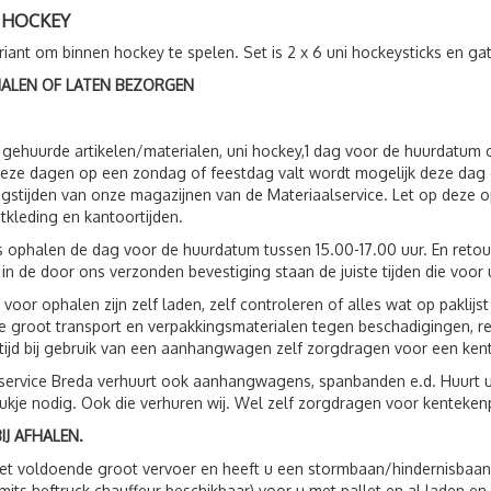
I HOCKEY
ariant om binnen hockey te spelen. Set is 2 x 6 uni hockeysticks en gat
HALEN OF LATEN BEZORGEN
 gehuurde artikelen/materialen, uni hockey,1 dag voor de huurdatum
eze dagen op een zondag of feestdag valt wordt mogelijk deze dag 
gstijden van onze magazijnen van de Materiaalservice. Let op deze op
tkleding en kantoortijden.
s ophalen de dag voor de huurdatum tussen 15.00-17.00 uur. En reto
 in de door ons verzonden bevestiging staan de juiste tijden die voor 
 voor ophalen zijn zelf laden, zelf controleren of alles wat op paklij
 groot transport en verpakkingsmaterialen tegen beschadigingen, r
ltijd bij gebruik van een aanhangwagen zelf zorgdragen voor een ken
service Breda verhuurt ook aanhangwagens, spanbanden e.d. Huurt 
ukje nodig. Ook die verhuren wij. Wel zelf zorgdragen voor kenteken
IJ AFHALEN.
t voldoende groot vervoer en heeft u een stormbaan/hindernisbaan, 
(mits heftruck chauffeur beschikbaar) voor u met pallet en al laden e