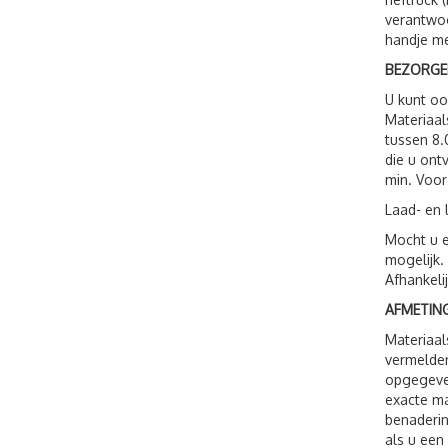
verantwoo
handje me
BEZORGE
U kunt o
Materiaal
tussen 8.
die u ont
min. Voor
Laad- en 
Mocht u e
mogelijk.
Afhankeli
AFMETING
Materiaal
vermelden
opgegeven
exacte ma
benaderin
als u een