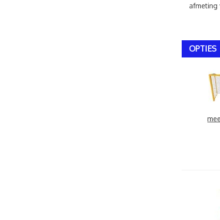
afmeting 
OPTIES
mee