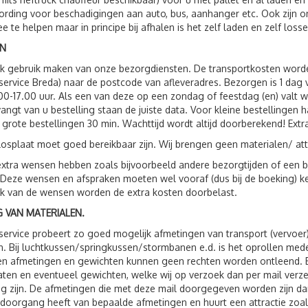
rding voor beschadigingen aan auto, bus, aanhanger etc. Ook zijn
e te helpen maar in principe bij afhalen is het zelf laden en zelf losse
N
ok gebruik maken van onze bezorgdiensten. De transportkosten wor
service Breda) naar de postcode van afleveradres. Bezorgen is 1 da
00-17.00 uur. Als een van deze op een zondag of feestdag (en) valt 
vangt van u bestelling staan de juiste data. Voor kleine bestellingen 
 grote bestellingen 30 min. Wachttijd wordt altijd doorberekend! Extr
losplaat moet goed bereikbaar zijn. Wij brengen geen materialen/ att
xtra wensen hebben zoals bijvoorbeeld andere bezorgtijden of een be
 Deze wensen en afspraken moeten wel vooraf (dus bij de boeking) 
jk van de wensen worden de extra kosten doorbelast.
 VAN MATERIALEN.
service probeert zo goed mogelijk afmetingen van transport (vervoer
. Bij luchtkussen/springkussen/stormbanen e.d. is het oprollen me
 afmetingen en gewichten kunnen geen rechten worden ontleend. Bij 
ten en eventueel gewichten, welke wij op verzoek dan per mail verzen
g zijn. De afmetingen die met deze mail doorgegeven worden zijn dan
 doorgang heeft van bepaalde afmetingen en huurt een attractie zoals