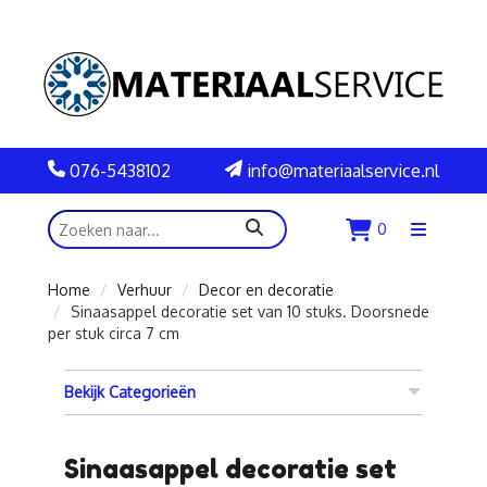
076-5438102
info@materiaalservice.nl
zoeken
0
Menu
openen
Home
Verhuur
Decor en decoratie
Sinaasappel decoratie set van 10 stuks. Doorsnede
per stuk circa 7 cm
Bekijk Categorieën
Sinaasappel decoratie set