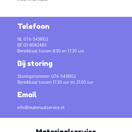
Telefoon
NL 076-5438102
BE 03-8082480
Bereikbaar tussen 8:30 en 17:30 uur
Bij storing
Storingsnummer: 076-5438102
Bereikbaar tussen 17:30 uur en 21:00 uur
Email
info@materiaalservice.nl
Materiaalservice