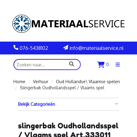
076-5438102
info@materiaalservice.nl
zoeken
0
Menu
openen
Home
Verhuur
Oud Hollandse\ Vlaamse spelen
Slingerbak Oudhollandsspel / Vlaams spel
Bekijk Categorieën
slingerbak Oudhollandsspel
/ Vlaams spel Art.333011