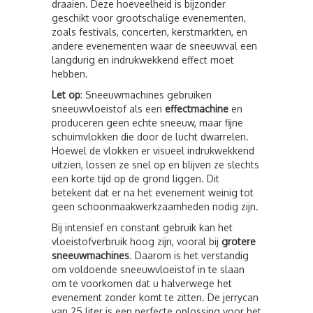
draaien. Deze hoeveelheid is bijzonder
geschikt voor grootschalige evenementen,
zoals festivals, concerten, kerstmarkten, en
andere evenementen waar de sneeuwval een
langdurig en indrukwekkend effect moet
hebben.
Let op
: Sneeuwmachines gebruiken
sneeuwvloeistof als een
effectmachine
en
produceren geen echte sneeuw, maar fijne
schuimvlokken die door de lucht dwarrelen.
Hoewel de vlokken er visueel indrukwekkend
uitzien, lossen ze snel op en blijven ze slechts
een korte tijd op de grond liggen. Dit
betekent dat er na het evenement weinig tot
geen schoonmaakwerkzaamheden nodig zijn.
Bij intensief en constant gebruik kan het
vloeistofverbruik hoog zijn, vooral bij
grotere
sneeuwmachines
. Daarom is het verstandig
om voldoende sneeuwvloeistof in te slaan
om te voorkomen dat u halverwege het
evenement zonder komt te zitten. De jerrycan
van 25 liter is een perfecte oplossing voor het