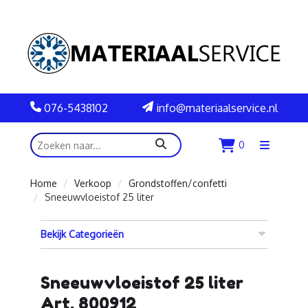
076-5438102
info@materiaalservice.nl
zoeken
0
Menu
openen
Home
Verkoop
Grondstoffen/confetti
Sneeuwvloeistof 25 liter
Bekijk Categorieën
Sneeuwvloeistof 25 liter
Art. 800912